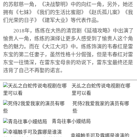
的苏慰慈一角，《决战黎明》中的向红一角，另外，她还
拥有《七妹》《我们的生活比蜜甜》《赵氏孤儿案》《我
们光荣的日子》《建军大业》等代表作品。
2018年，练练在大热的清宫剧《延禧攻略》中出演了
愉贵人一角，练练的演绎让更多人感受到了愉贵人这个角
色的魅力。而在《大江大河》中。练练饰演的韦春红是雷
东宝的第二任妻子，虽然性格十分倔强，但是韦春红对雷
东宝一往情深，在雷东宝母亲的劝说下，雷东宝最终还是
违背了自己不再娶的诺言。
天乩之白蛇传说电视剧在哪
里可以看
死侍2我爱我家的演员有哪
些
青岛往事小嫚结局
幸福触手可及露娜是谁演的 