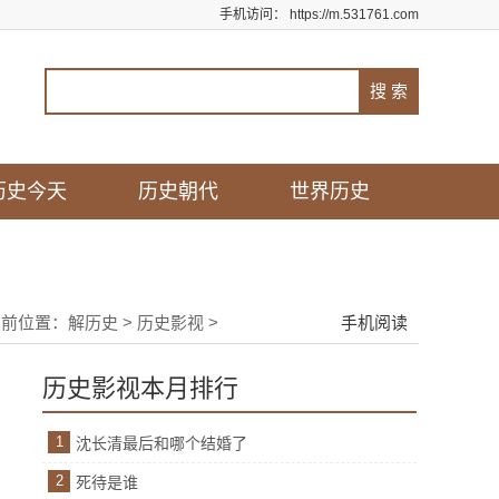
手机访问：
https://m.531761.com
历史今天
历史朝代
世界历史
当前位置：
解历史
>
历史影视
>
手机阅读
历史影视本月排行
1
沈长清最后和哪个结婚了
2
死待是谁