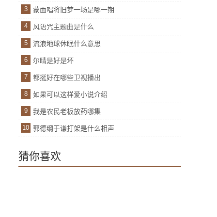
3
蒙面唱将旧梦一场是哪一期
4
风语咒主题曲是什么
5
流浪地球休眠什么意思
6
尔晴是好是坏
7
都挺好在哪些卫视播出
8
如果可以这样爱小说介绍
9
我是农民老板放药哪集
10
郭德纲于谦打架是什么相声
猜你喜欢