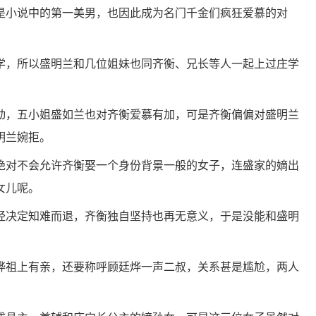
是小说中的第一美男，也因此成为名门千金们疯狂爱慕的对
学，所以盛明兰和几位姐妹也同齐衡、兄长等人一起上过庄学
动，五小姐盛如兰也对齐衡爱慕有加，可是齐衡偏偏对盛明兰
明兰婉拒。
绝对不会允许齐衡娶一个身份背景一般的女子，连盛家的嫡出
女儿呢。
经决定知难而退，齐衡独自坚持也再无意义，于是没能和盛明
烨祖上有亲，还要称呼顾廷烨一声二叔，关系甚是尴尬，两人