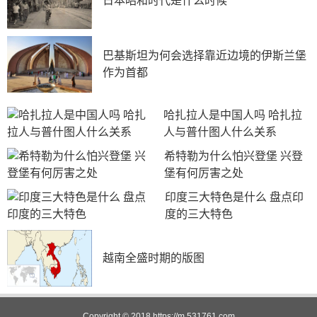
日本昭和时代是什么时候
要走向分裂。
当然了，印度大陆的分裂，其实对周边国家来说却是
巴基斯坦为何会选择靠近边境的伊斯兰堡
非常利好，特别是对中国。试想一下，如果现在印度大陆
作为首都
没有分裂，那中国的地缘环境更加恶劣。就印度现在这样
还没事要挑衅一下我们，要是没有巴基斯坦的制约，印度
人还不得天天来找麻烦啊。
哈扎拉人是中国人吗 哈扎拉
人与普什图人什么关系
希特勒为什么怕兴登堡 兴登
堡有何厉害之处
印度三大特色是什么 盘点印
度的三大特色
越南全盛时期的版图
Copyright © 2018
https://m.531761.com