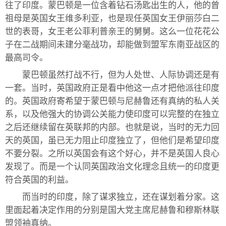
往了印度。蒙巴顿是一位含着钻石汤匙出生的人，他的曾
祖母是英国女王维多利亚，也是现任英国女王伊丽莎白二
世的表哥，女王老公菲利普亲王的舅舅。这么一位花花公
子在二战期间未建分毫战功，却能做到盟军东南亚战区的
最高司令。
蒙巴顿虽然打战不行，但为人处世、人际协调还是有
一套。当时，英国政府正是看中他这一点才把他派往印度
的。英国政府寄希望于蒙巴顿与尼赫鲁还有真纳的私人关
系，以及他强大的协调公关能力使印度可以完整的在独立
之后还继续留在英联邦的内部。也就是说，当时的无力回
天的英国，虽已无力阻止印度独立了，但他们是希望印度
不要分裂。之所以英国会有这个好心，并不是英国人良心
发现了。而是一个认同英国政治文化理念且统一的印度更
符合英国的利益。
而当时的印度，除了谋求独立，还在谋划着分家。这
里面起着决定作用的分别是国大党主席尼赫鲁和穆斯林联
盟领袖真纳。