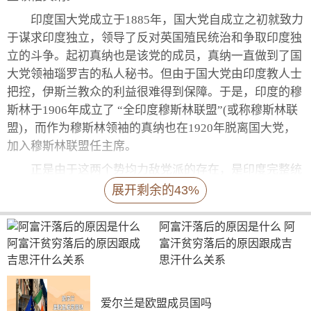
印度国大党成立于1885年，国大党自成立之初就致力
于谋求印度独立，领导了反对英国殖民统治和争取印度独
立的斗争。起初真纳也是该党的成员，真纳一直做到了国
大党领袖瑙罗吉的私人秘书。但由于国大党由印度教人士
把控，伊斯兰教众的利益很难得到保障。于是，印度的穆
斯林于1906年成立了 “全印度穆斯林联盟”(或称穆斯林联
盟)，而作为穆斯林领袖的真纳也在1920年脱离国大党，
加入穆斯林联盟任主席。
正是由于这两个势均力敌党派的存在，是印度完整统
一的最大阻碍。蒙巴顿上任后，也分别与尼赫鲁及真纳进
展开剩余的43%
行过多次会晤，甚至当时英国首相艾德礼还将两人请到伦
敦协调，希望他们可以携手建立一个统一的印度联邦。而
阿富汗落后的原因是什么 阿
由于双方嫌隙太深，最后并未成行。
富汗贫穷落后的原因跟成吉
思汗什么关系
至于印度为何必须要分裂，首先，从历史来看，印度
大陆从来都是分裂的，从来就没有真正统一过，印度在世
界就是个地理概念。印度只有在强大的外力统治的时候，
爱尔兰是欧盟成员国吗