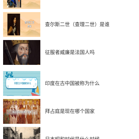
才可能会象征性的结合在一起。一旦外力消失了，就会立
即四分五裂。其次，印度大陆的宗教林立，特别是伊斯兰
教和印度教，双方自古就是非常对立。特别是在英国人统
查尔斯二世（查理二世）是谁
治期间，为了分化印度便于统治，其人为的提高了伊斯兰
人的地位，削弱印度教的影响，更加深了双方的对立。再
则，印度人口众多而民族成分太复杂，印度大陆有几百个
民族，但没有一个占绝对优势的民族。印度最大的民族印
征服者威廉是法国人吗
度斯坦族人，但其占比还不到一半，光是人口过千万的民
族，印度就有好多个。
归根结底，印度大陆的分裂，根源在于印度从来没有
印度在古中国被称为什么
出现一位如秦始皇一样的人物，如果几百年以前，印度大
陆出现一位统治者，可以做到语言统一、度量衡统一，打
破原有的土邦统治领地，重新划分行政区域。那么，印度
大陆就会如中国一样，不管经历多少次的侵略和分裂，最
拜占庭是现在哪个国家
终还是会走向统一的。
所以说，印度的分裂是必然的，就算当时英国人可以
勉强让印巴继续还在一起，但随着时间的推移，他们依然