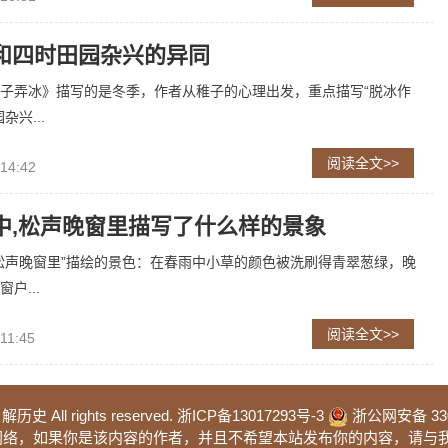
和四时田园杂兴的异同
子弄冰》描写的是冬季，作者从稚子的心理出发，重点描写“脱冰作
杂兴...
阅读全文>>
 14:42
中,松声晚窗里描写了什么样的景象
松声晚窗里”描绘的景色：在春雨中小草的颜色被洗刷得青翠葱绿，晚
户...
阅读全文>>
11:45
 解历史 All rights reserved.
浙ICP备13017293号-3
浙公网安备 3302
于网络，如果你是该内容的作者，并且不希望本站发布你的内容，请与