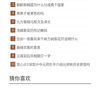
3
朝鲜和韩国为什么分成两个国家
4
黑匣子是黑色的吗
5
九方皋相马原文及译文
6
汤姆索亚历险记概括
7
忽如一夜春风来千树万树梨花开说明什么
8
曲线优美的意思
9
元宵前后共相聚打一字
10
宫心计2深宫计中元玥生平介绍元玥有历史原型吗
猜你喜欢