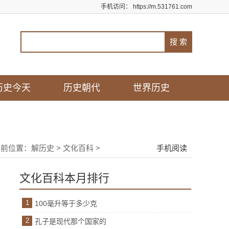
手机访问：
https://m.531761.com
历史今天
历史朝代
世界历史
当前位置：
解历史
>
文化百科
>
手机阅读
文化百科本月排行
1
100毫升等于多少克
2
孔子是现代那个国家的