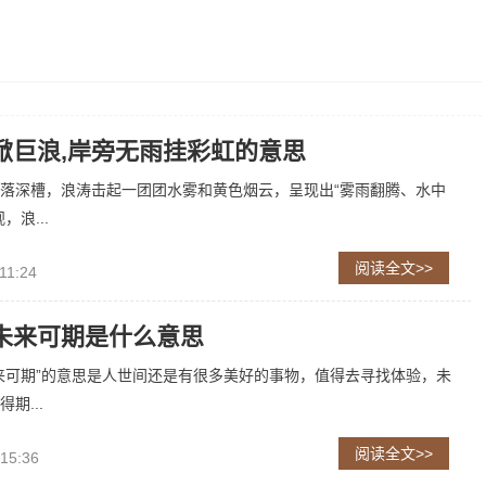
掀巨浪,岸旁无雨挂彩虹的意思
落深槽，浪涛击起一团团水雾和黄色烟云，呈现出“雾雨翻腾、水中
，浪...
阅读全文>>
11:24
未来可期是什么意思
来可期”的意思是人世间还是有很多美好的事物，值得去寻找体验，未
期...
阅读全文>>
 15:36