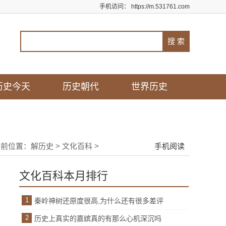
手机访问：
https://m.531761.com
历史今天
历史朝代
世界历史
当前位置：
解历史
>
文化百科
>
手机阅读
文化百科本月排行
1
秦岭神树还原度很高,为什么还有很多差评
2
历史上真实的嘉嫔真的有那么心机深沉吗