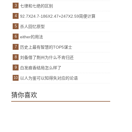
3
七律和七绝的区别
4
92.7X24.7-186X2.47+247X2.59简便计算
5
杀人回忆原型
6
either的用法
7
历史上最有智慧的TOP5谋士
8
刘备借了荆州为什么不肯归还
9
白发痕香结局怎么样了
10
以人为鉴可以知得失对应的论语
猜你喜欢