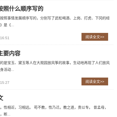
按照什么顺序写的
按照事情发展顺序写的，分别写了武松喝酒、上岗、打虎、下冈的经
是《...
阅读全文>>
 16:51
主要内容
的是宝玉、黛玉等人在大观园放风筝的故事，生动地再现了人们放风
活动...
阅读全文>>
 15:27
文
。性相近，习相远。 苟不教，性乃迁。教之道，贵以专。 昔孟母，
断...