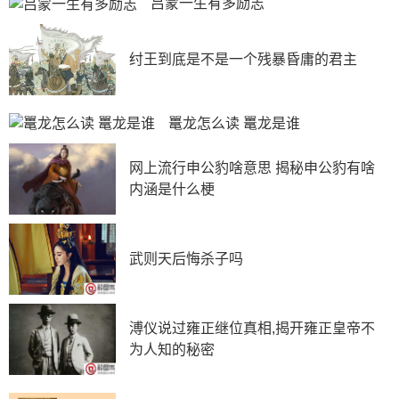
吕蒙一生有多励志
类的，这类文物数量庞大，考古工作者没有足够的时间、
经费、人力去修复，一般也只能放在库房和展厅中用温度
纣王到底是不是一个残暴昏庸的君主
湿度来保护，一旦有什么变化，这类文物就会长毛了。
长毛的危害当然也有，盐结晶会膨胀，然后盐消失后
膨胀又没了，就这样反复对陶器的间隙产生压力，这样陶
鼍龙怎么读 鼍龙是谁
器久而久之就会变得酥松了，很容易破碎了。对于彩绘类
的，也会出现彩绘脱落的情况发生。
网上流行申公豹啥意思 揭秘申公豹有啥
内涵是什么梗
武则天后悔杀子吗
溥仪说过雍正继位真相,揭开雍正皇帝不
为人知的秘密