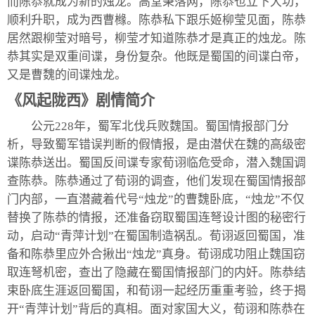
而陈恭就成为新的烛龙。高堂秉落网，陈恭也立下大功，
顺利升职，成为西曹橼。陈恭私下跟乐姬柳莹见面，陈恭
居然跟柳莹对暗号，柳莹才知道陈恭才是真正的烛龙。陈
恭其实是双重间谍，身份复杂。他既是蜀国的间谍白帝，
又是曹魏的间谍烛龙。
《风起陇西》剧情简介
公元228年，蜀军北伐兵败魏国。蜀国情报部门分
析，导致蜀军错误判断的假情报，是由潜伏在魏的高级密
谍陈恭送出。蜀国反间谍专家荀诩临危受命，潜入魏国调
查陈恭。陈恭通过了荀诩的调查，他们发现在蜀国情报部
门内部，一直潜藏着代号“烛龙”的曹魏卧底，“烛龙”不仅
替换了陈恭的情报，还准备窃取蜀国连弩设计图的秘密行
动，启动“青萍计划”在蜀国制造祸乱。荀诩返回蜀国，准
备和陈恭里应外合揪出“烛龙”真身。荀诩成功阻止魏国窃
取连弩机密，查出了隐藏在蜀国情报部门的内奸。陈恭结
束卧底生涯返回蜀国，和荀诩一起经历重重考验，终于揭
开“青萍计划”背后的真相。面对家国大义，荀诩和陈恭在