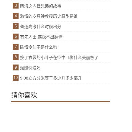
3
四海之内皆兄弟的故事
4
激情的岁月钟教授历史原型是谁
5
普通高考什么时候出分
6
有先人田,遂隐不出翻译
7
陈情令仙子是什么狗
8
换了衣裳的小叶子在空中飞像什么美丽极了
9
烟能快递吗
10
9.08立方分米等于多少升多少毫升
猜你喜欢