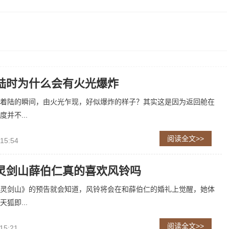
陆时为什么会有火光爆炸
着陆的瞬间，由火光乍现，好似爆炸的样子？其实这是因为返回舱在
并不...
阅读全文>>
 15:54
灵剑山薛伯仁真的喜欢风铃吗
灵剑山》的预告就会知道，风铃将会在和薛伯仁的婚礼上觉醒，她体
狐即...
阅读全文>>
15:21