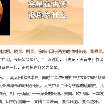
叫启明、晓星、明星，傍晚出现于西方时也叫长庚、黄昏星。
”“启明，长庚皆金星也。”西汉时期，《史记‧天官书》作者
联系在一起，正式把它命名为金星。
千米。，离太阳比地球进，同时金星浓密的空气中超过96%都是
普遍都是450多摄氏度。大气中甚至还有很厚的硫酸层，几
5倍，相当于海底1千米深处的压强。美国、欧空局、日本发
陆，因为探测器一旦登陆金星表面，要么压瘪、要么烧坏。