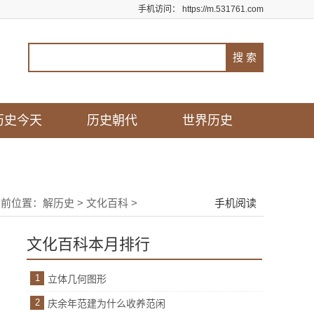
手机访问：
https://m.531761.com
历史今天
历史朝代
世界历史
当前位置：
解历史
>
文化百科
>
手机阅读
文化百科本月排行
1
立体几何图形
2
庆余年范建为什么收养范闲