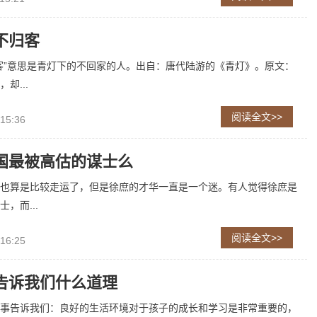
不归客
客”意思是青灯下的不回家的人。出自：唐代陆游的《青灯》。原文：
却...
阅读全文>>
 15:36
国最被高估的谋士么
也算是比较走运了，但是徐庶的才华一直是一个迷。有人觉得徐庶是
，而...
阅读全文>>
 16:25
告诉我们什么道理
事告诉我们：良好的生活环境对于孩子的成长和学习是非常重要的，