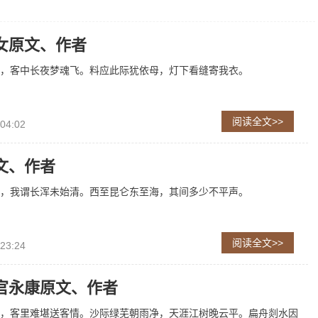
女原文、作者
，客中长夜梦魂飞。料应此际犹依母，灯下看缝寄我衣。
阅读全文>>
 04:02
文、作者
，我谓长浑未始清。西至昆仑东至海，其间多少不平声。
阅读全文>>
 23:24
官永康原文、作者
，客里难堪送客情。沙际绿芜朝雨净，天涯江树晚云平。扁舟剡水因