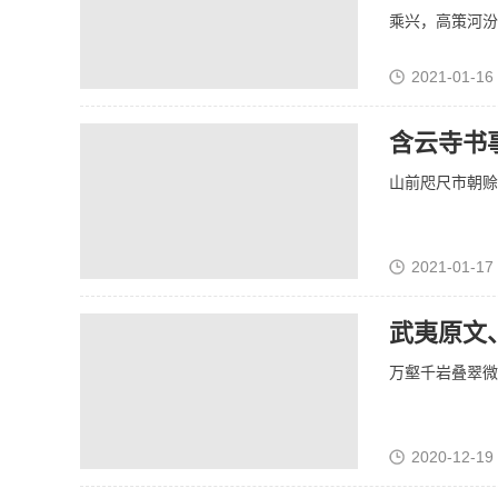
乘兴，高策河汾旧
2021-01-16
含云寺书
山前咫尺市朝赊
2021-01-17
武夷原文
万壑千岩叠翠微
2020-12-19