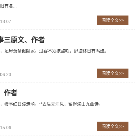
有名...
阅读全文>>
 18:07
事三原文、作者
，垣屋萧条似隐家。过客不须携鼓吹，野塘终日有鸣蛙。
阅读全文>>
 06:23
、作者
，幔亭红日浸涟漪。**去后无消息，留得溪山九曲诗。
阅读全文>>
 15:06