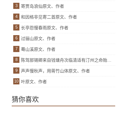
3
寄贾岛浪仙原文、作者
4
和因格非见寄二首原文、作者
5
长亭怨慢春雨原文、作者
6
过骊山原文、作者
7
蓦山溪原文、作者
8
陈驾部锡卿来自钱塘舟次临清适有汀州之命贻书见怀用答其三原文、作者
9
声声慢秋声，用蒋竹山体原文、作者
10
叶原文、作者
猜你喜欢