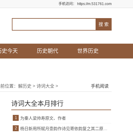
手机访问：
https://m.531761.com
历史今天
历史朝代
世界历史
当前位置：
解历史
>
诗词大全
>
手机阅读
诗词大全本月排行
1
为秦人梁帅寿原文、作者
2
杨日新用所赋月壶韵作诗见寄依韵复之其二原文、作者