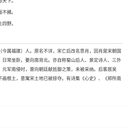
惊天下。
面不赭。
生四野。
连江（今属福建）人。原名不详，宋亡后改名思肖，因肖是宋朝国
，日常坐卧，要向南背北。亦自称菊山后人、景定诗人、三外
。元军南侵时，曾向朝廷献抵御之策，未被采纳。后客居吴
不画根土，意寓宋土地已被掠夺。有诗集《心史》、《郑所南