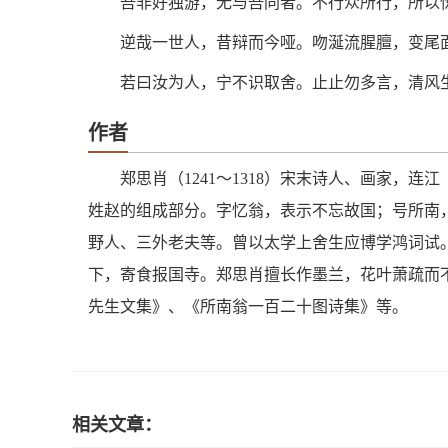
吾非好独游，无与吾同者。不行众所行，所以
逆哉一世人，昔辩而今哑。吻涎流腥膻，变尾
若曰汝为人，宁不识取舍。止止勿多言，清风
作者
郑思肖（1241～1318）宋末诗人、画家，
姓赵的组成部分。字忆翁，表示不忘故国；号所南
野人、三外老夫等。曾以太学上舍生应博学鸿词试
下，寄食报国寺。郑思肖擅长作墨兰，花叶萧疏而
先生文集》、《所南翁一百二十图诗集》等。
相关文章：