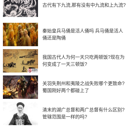
古代有下九流,那有没有中九流和上九流?
秦始皇兵马俑是活人俑吗 兵马俑是活人
俑还是陶俑
我国古代人为何一天只吃两顿饭?现在为
何变成了一天三顿饭?
关羽失荆州和夷陵之战失败哪个更致命?
蜀国刚好两个都碰上了
清末的湖广总督和两广总督有什么区别?
管辖范围是一样的吗?