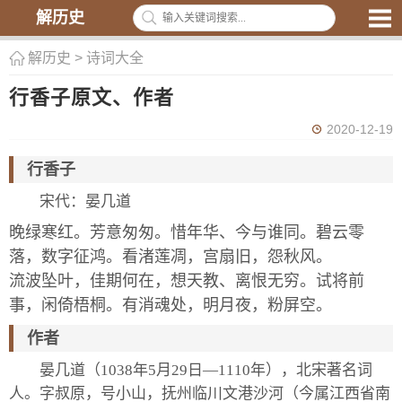
解历史
解历史
>
诗词大全
行香子原文、作者
2020-12-19
行香子
宋代：晏几道
晚绿寒红。芳意匆匆。惜年华、今与谁同。碧云零
落，数字征鸿。看渚莲凋，宫扇旧，怨秋风。
流波坠叶，佳期何在，想天教、离恨无穷。试将前
事，闲倚梧桐。有消魂处，明月夜，粉屏空。
作者
晏几道（1038年5月29日—1110年），北宋著名词
人。字叔原，号小山，抚州临川文港沙河（今属江西省南