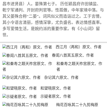
昌市进贤县）人。晏殊第七子。 历任颍昌府许田镇监、
乾宁军通判、开封府判官等。性孤傲，中年家境中落。与
其父晏殊合称“二晏”。词风似父而造诣过之。工于言情，
其小令语言清丽，感情深挚，尤负盛名。表达情感直率。
多写爱情生活，是婉约派的重要作家。有《小山词》留
世。
西江月（再和）原文、作者
春闺八首其五原文、作者
和秦寿之题天祚宫原文、作
者
杂记其六原文、作者
和望晓原文、作者
示疑者原文、作者
梅花百咏其二十九剪梅原