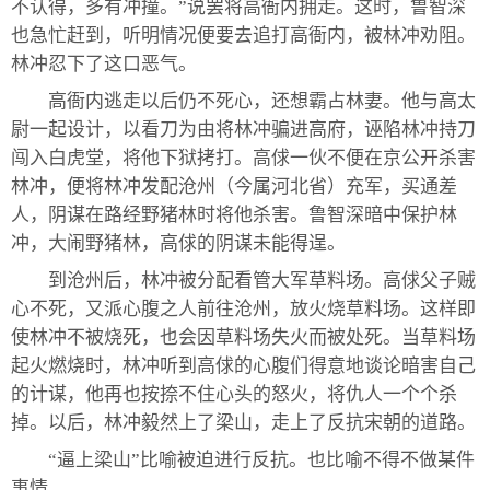
不认得，多有冲撞。”说罢将高衙内拥走。这时，鲁智深
也急忙赶到，听明情况便要去追打高衙内，被林冲劝阻。
林冲忍下了这口恶气。
高衙内逃走以后仍不死心，还想霸占林妻。他与高太
尉一起设计，以看刀为由将林冲骗进高府，诬陷林冲持刀
闯入白虎堂，将他下狱拷打。高俅一伙不便在京公开杀害
林冲，便将林冲发配沧州（今属河北省）充军，买通差
人，阴谋在路经野猪林时将他杀害。鲁智深暗中保护林
冲，大闹野猪林，高俅的阴谋未能得逞。
到沧州后，林冲被分配看管大军草料场。高俅父子贼
心不死，又派心腹之人前往沧州，放火烧草料场。这样即
使林冲不被烧死，也会因草料场失火而被处死。当草料场
起火燃烧时，林冲听到高俅的心腹们得意地谈论暗害自己
的计谋，他再也按捺不住心头的怒火，将仇人一个个杀
掉。以后，林冲毅然上了梁山，走上了反抗宋朝的道路。
“逼上梁山”比喻被迫进行反抗。也比喻不得不做某件
事情。