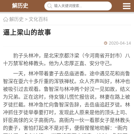
解历史
解历史
>
文化百科
逼上梁山的故事
2020-04-14
豹子头林冲，是北宋京都汴梁（今河南省开封市）八
十万禁军枪棒教头。他为人忠厚正直、安分守己。
一天，林冲带着妻子去岳庙进香。途中遇见花和尚鲁
智深在耍六十多斤重的浑铁禅杖。众人齐声叫好，林冲也
被吸引过去观看。鲁智深与林冲两个好汉一见如故，结义
为兄弟。正在这时，侍女锦儿慌忙报信说，林妻在路上被
歹徒拦截。林冲急忙向鲁智深告辞，去岳庙追赶歹徒。林
冲抓住歹徒举拳要打时，发现此人原来是他的顶头上司、
奸臣高俅的义子高衙内。高衙内一伙一看那女子是林教头
的妻子，害怕打起来不是对手，便假惺惺地劝解：“衙内