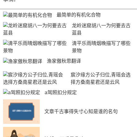
最简单的有机化合物
龙岭迷窟胡八一为何要去古
蓝县
清平乐雨晴烟晚描写了哪些
景物
渔家傲秋思翻译
宸汐缘方公子归位,青瑶会选
择方桑南星君还是云风
a驾照扣分规定
文章千古事得失寸心知是谁的名句