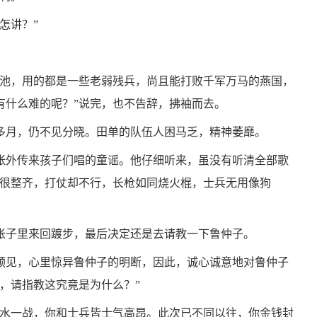
怎讲？”
城池，用的都是一些老弱残兵，尚且能打败千军万马的燕国，
有什么难的呢？”说完，也不告辞，拂袖而去。
多月，仍不见分晓。田单的队伍人困马乏，精神萎靡。
帐外传来孩子们唱的童谣。他仔细听来，虽没有听清全部歌
备很整齐，打仗却不行，长枪如同烧火棍，士兵无用像狗
帐子里来回踱步，最后决定还是去请教一下鲁仲子。
预见，心里惊异鲁仲子的明断，因此，诚心诚意地对鲁仲子
，请指教这究竟是为什么？”
背水一战，你和士兵皆士气高昂。此次已不同以往，你金钱封