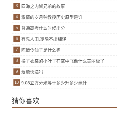
3
四海之内皆兄弟的故事
4
激情的岁月钟教授历史原型是谁
5
普通高考什么时候出分
6
有先人田,遂隐不出翻译
7
陈情令仙子是什么狗
8
换了衣裳的小叶子在空中飞像什么美丽极了
9
烟能快递吗
10
9.08立方分米等于多少升多少毫升
猜你喜欢