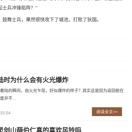
起士兵冲锋陷阵？”
，鼓舞士兵，果然很快攻下了城池，打败了狄国。
陆时为什么会有火光爆炸
着陆的瞬间，由火光乍现，好似爆炸的样子？其实这是因为返回舱在
并不...
阅读全文>>
 15:54
灵剑山薛伯仁真的喜欢风铃吗