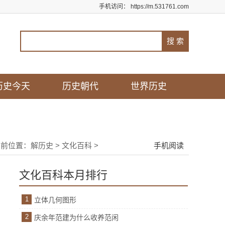
手机访问：
https://m.531761.com
历史今天
历史朝代
世界历史
当前位置：
解历史
>
文化百科
>
手机阅读
文化百科本月排行
1
立体几何图形
2
庆余年范建为什么收养范闲