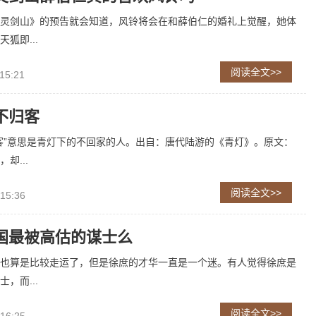
灵剑山》的预告就会知道，风铃将会在和薛伯仁的婚礼上觉醒，她体
狐即...
阅读全文>>
15:21
不归客
客”意思是青灯下的不回家的人。出自：唐代陆游的《青灯》。原文：
却...
阅读全文>>
 15:36
国最被高估的谋士么
也算是比较走运了，但是徐庶的才华一直是一个迷。有人觉得徐庶是
，而...
阅读全文>>