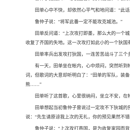
田单心中不快，却依然心平气和地问道：“此话
鲁仲子说：“将军此番一定不能攻克城池。”
田单反问道：“上次攻打即墨，那么大的一个
收复了齐国的失地。这一次攻打如此小的一个狄国
田单率兵出发攻打狄国，一连苦苦战斗了三个
有一天，田单坐在帐内，心中烦闷，突然听到
词，但歌词的大意却听明白了：“田单的军队，装
熊……”
田单听了这首歌，心里很纳闷，坐立不安，在
田单想起当初鲁仲子曾说过一定攻不下狄城的
说：“先生请原谅我上次的无礼，你的预见果然不错
鲁仲子说：“上次攻打燕国，是为收复家园而