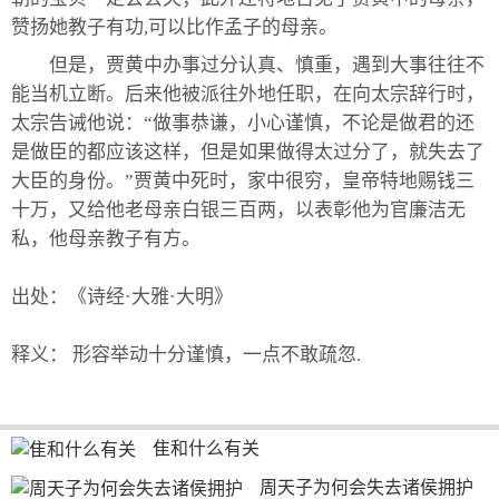
赞扬她教子有功,可以比作孟子的母亲。
但是，贾黄中办事过分认真、慎重，遇到大事往往不
能当机立断。后来他被派往外地任职，在向太宗辞行时，
太宗告诫他说：“做事恭谦，小心谨慎，不论是做君的还
是做臣的都应该这样，但是如果做得太过分了，就失去了
大臣的身份。”贾黄中死时，家中很穷，皇帝特地赐钱三
十万，又给他老母亲白银三百两，以表彰他为官廉洁无
私，他母亲教子有方。
出处：《诗经·大雅·大明》
释义： 形容举动十分谨慎，一点不敢疏忽.
隹和什么有关
周天子为何会失去诸侯拥护