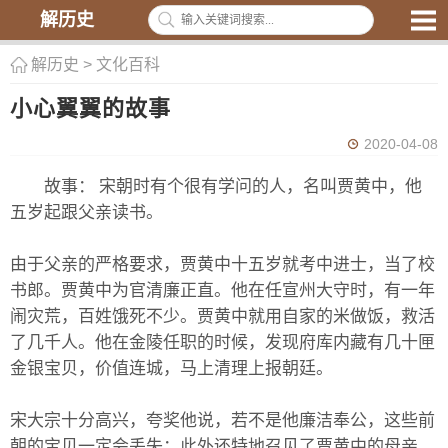
解历史
解历史
>
文化百科
小心翼翼的故事
2020-04-08
故事： 宋朝时有个很有学问的人，名叫贾黄中，他
五岁起跟父亲读书。
由于父亲的严格要求，贾黄中十五岁就考中进士，当了校
书郎。贾黄中为官清廉正直。他在任宣州大守时，有一年
闹灾荒，百姓饿死不少。贾黄中就用自家的米做饭，救活
了几千人。他在金陵任职的时候，发现府库内藏有几十匣
金银宝贝，价值连城，马上清理上报朝廷。
宋大宗十分高兴，夸奖他说，若不是他廉洁奉公，这些前
朝的宝贝一定会丢失；此外还特地召见了贾黄中的母亲，