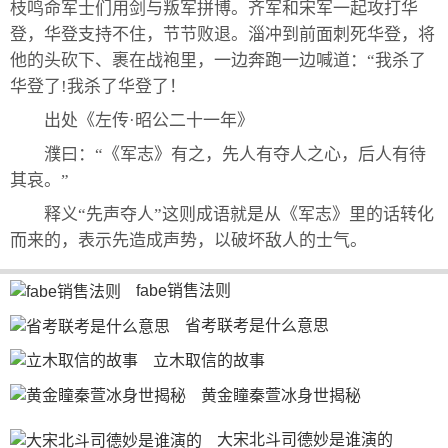
枝鸣命军士们用剑与叛军拼博。齐军和宋军一起攻打华
登，华登支持不住，节节败退。淄冲到前面刺死华登，将
他的头砍下、裹在战袍里，一边奔跑一边喊道：“我杀了
华登了!我杀了华登了！
出处《左传·昭公二十一年》
濮曰：“《军志》有之，先人有夺人之心，后人有待
其哀。”
释义“先声夺人”这则成语就是从《军志》里的话转化
而来的，表示先造成声势，以破坏敌人的士气。
fabe销售法则
省考联考是什么意思
立木取信的故事
黄金瞳秦萱冰身世揭秘
大宋北斗司德妙是谁演的