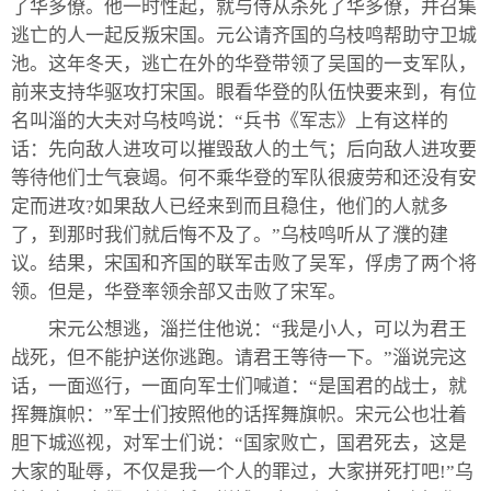
了华多僚。他一时性起，就与侍从杀死了华多僚，并召集
逃亡的人一起反叛宋国。元公请齐国的乌枝鸣帮助守卫城
池。这年冬天，逃亡在外的华登带领了吴国的一支军队，
前来支持华驱攻打宋国。眼看华登的队伍快要来到，有位
名叫淄的大夫对乌枝鸣说：“兵书《军志》上有这样的
话：先向敌人进攻可以摧毁敌人的土气；后向敌人进攻要
等待他们士气衰竭。何不乘华登的军队很疲劳和还没有安
定而进攻?如果敌人已经来到而且稳住，他们的人就多
了，到那时我们就后悔不及了。”乌枝鸣听从了濮的建
议。结果，宋国和齐国的联军击败了吴军，俘虏了两个将
领。但是，华登率领余部又击败了宋军。
宋元公想逃，淄拦住他说：“我是小人，可以为君王
战死，但不能护送你逃跑。请君王等待一下。”淄说完这
话，一面巡行，一面向军士们喊道：“是国君的战士，就
挥舞旗帜：”军士们按照他的话挥舞旗帜。宋元公也壮着
胆下城巡视，对军士们说：“国家败亡，国君死去，这是
大家的耻辱，不仅是我一个人的罪过，大家拼死打吧!”乌