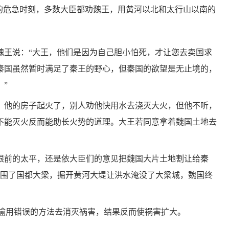
境的危急时刻，多数大臣都劝魏王，用黄河以北和太行山以南的
魏王说：“大王，他们是因为自己胆小怕死，才让您去卖国求
秦国虽然暂时满足了秦王的野心，但秦国的欲望是无止境的，
”
，他的房子起火了，别人劝他快用水去浇灭大火，但他不听，
不能灭火反而能助长火势的道理。大王若同意拿着魏国土地去
眼前的太平，还是依大臣们的意见把魏国大片土地割让给秦
包围了国都大梁，掘开黄河大堤让洪水淹没了大梁城，魏国终
比喻用错误的方法去消灭祸害，结果反而使祸害扩大。