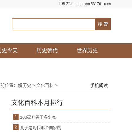
手机访问：
https://m.531761.com
历史今天
历史朝代
世界历史
当前位置：
解历史
>
文化百科
>
手机阅读
文化百科本月排行
1
100毫升等于多少克
2
孔子是现代那个国家的