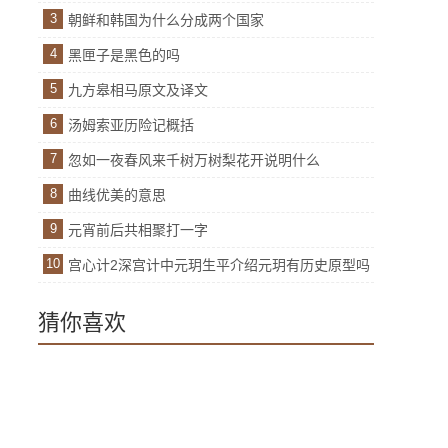
3
朝鲜和韩国为什么分成两个国家
4
黑匣子是黑色的吗
5
九方皋相马原文及译文
6
汤姆索亚历险记概括
7
忽如一夜春风来千树万树梨花开说明什么
8
曲线优美的意思
9
元宵前后共相聚打一字
10
宫心计2深宫计中元玥生平介绍元玥有历史原型吗
猜你喜欢