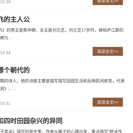
阅读全文>>
 15:39
飞的主人公
飞》的男主是焦仲卿，女主是刘兰芝。刘兰芝17岁时，嫁给庐江郡的
为...
阅读全文>>
 14:44
哪个朝代的
期的诗人，他的诗歌主要是描写描写田园生活和反映民间疾苦，代表
》、...
阅读全文>>
 10:31
和四时田园杂兴的异同
子弄冰》描写的是冬季，作者从稚子的心理出发，重点描写“脱冰作