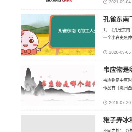
2021-09-04
孔雀东南
1、《孔雀东南
一个小官吏焦仲卿
2020-09-05
韦应物是
韦应物是中唐时
作品有《滁州西涧
2019-07-20
稚子弄冰
不同之处：《稚