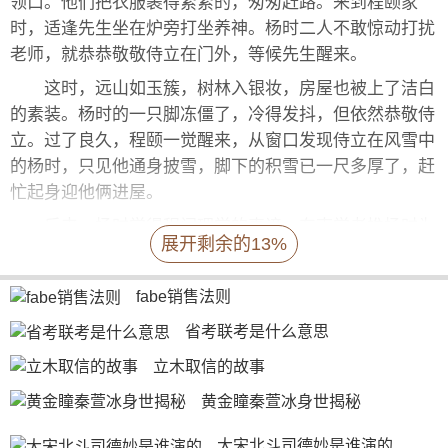
领口。他们把衣服裹得紧紧的，匆匆赶路。来到程颐家
时，适逢先生坐在炉旁打坐养神。杨时二人不敢惊动打扰
老师，就恭恭敬敬侍立在门外，等候先生醒来。
这时，远山如玉簇，树林入银妆，房屋也被上了洁白
的素装。杨时的一只脚冻僵了，冷得发抖，但依然恭敬侍
立。过了良久，程颐一觉醒来，从窗口发现侍立在风雪中
的杨时，只见他通身披雪，脚下的积雪已一尺多厚了，赶
忙起身迎他俩进屋。
后来，杨时学得程门理学的真谛，东南学者推杨时为
展开剩余的13%
“程学正宗”，世称“龟山先生”。此后，“程门立雪”的故事
就成为尊师重道的千古美谈。
fabe销售法则
程门立雪的启示：
省考联考是什么意思
尊师重教，我们中华民族千年不衰。为人子弟，在年
立木取信的故事
少的时候就要亲近良师，结交益友，要从他们那里学习礼
仪和知识。
黄金瞳秦萱冰身世揭秘
大宋北斗司德妙是谁演的