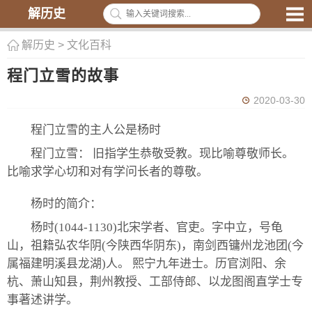
解历史
解历史
>
文化百科
程门立雪的故事
2020-03-30
程门立雪的主人公是杨时
程门立雪： 旧指学生恭敬受教。现比喻尊敬师长。
比喻求学心切和对有学问长者的尊敬。
杨时的简介：
杨时(1044-1130)北宋学者、官吏。字中立，号龟
山，祖籍弘农华阴(今陕西华阴东)，南剑西镛州龙池团(今
属福建明溪县龙湖)人。 熙宁九年进士。历官浏阳、余
杭、萧山知县，荆州教授、工部侍郎、以龙图阁直学士专
事著述讲学。