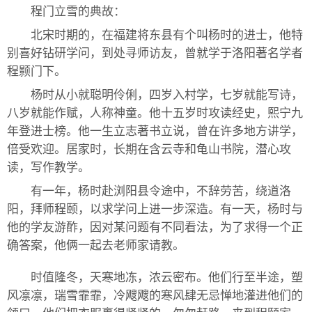
程门立雪的典故：
北宋时期的，在福建将东县有个叫杨时的进士，他特
别喜好钻研学问，到处寻师访友，曾就学于洛阳著名学者
程颢门下。
杨时从小就聪明伶俐，四岁入村学，七岁就能写诗，
八岁就能作赋，人称神童。他十五岁时攻读经史，熙宁九
年登进士榜。他一生立志著书立说，曾在许多地方讲学，
倍受欢迎。居家时，长期在含云寺和龟山书院，潜心攻
读，写作教学。
有一年，杨时赴浏阳县令途中，不辞劳苦，绕道洛
阳，拜师程颐，以求学问上进一步深造。有一天，杨时与
他的学友游酢，因对某问题有不同看法，为了求得一个正
确答案，他俩一起去老师家请教。
时值隆冬，天寒地冻，浓云密布。他们行至半途，塑
风凛凛，瑞雪霏霏，冷飕飕的寒风肆无忌惮地灌进他们的