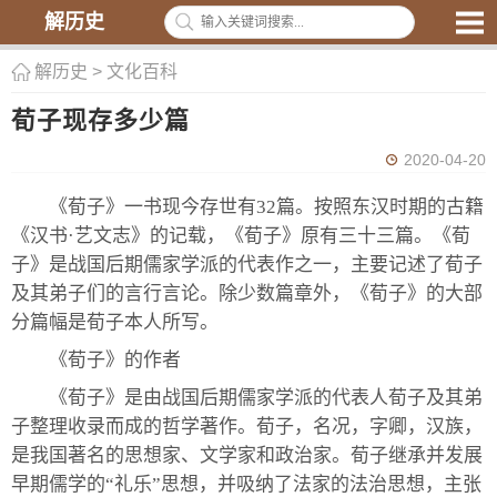
解历史
解历史
>
文化百科
荀子现存多少篇
2020-04-20
《荀子》一书现今存世有32篇。按照东汉时期的古籍
《汉书·艺文志》的记载，《荀子》原有三十三篇。《荀
子》是战国后期儒家学派的代表作之一，主要记述了荀子
及其弟子们的言行言论。除少数篇章外，《荀子》的大部
分篇幅是荀子本人所写。
《荀子》的作者
《荀子》是由战国后期儒家学派的代表人荀子及其弟
子整理收录而成的哲学著作。荀子，名况，字卿，汉族，
是我国著名的思想家、文学家和政治家。荀子继承并发展
早期儒学的“礼乐”思想，并吸纳了法家的法治思想，主张