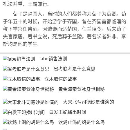
礼法并重、王霸兼行。
荀子是赵国人，当时的人们都尊称为荀子为荀卿。荀
子年五十的时候，开始游学于齐国，曾在齐国首都临淄的
稷下学宫任祭酒。因遭谗而适楚国，任兰陵令。后来荀子
失官家居，著书立说，死后葬于兰陵。著名学者韩非、李
斯均是他的学生。
fabe销售法则
省考联考是什么意思
立木取信的故事
黄金瞳秦萱冰身世揭秘
大宋北斗司德妙是谁演的
白发王妃播出时间
饮鸩止渴的鸩是什么鸟