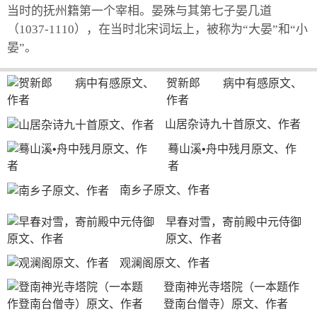
当时的抚州籍第一个宰相。晏殊与其第七子晏几道
（1037-1110），在当时北宋词坛上，被称为“大晏”和“小
晏”。
贺新郎　　病中有感原文、
作者
山居杂诗九十首原文、作者
蓦山溪•舟中残月原文、作
者
南乡子原文、作者
早春对雪，寄前殿中元侍御
原文、作者
观澜阁原文、作者
登南神光寺塔院（一本题作
登南台僧寺）原文、作者