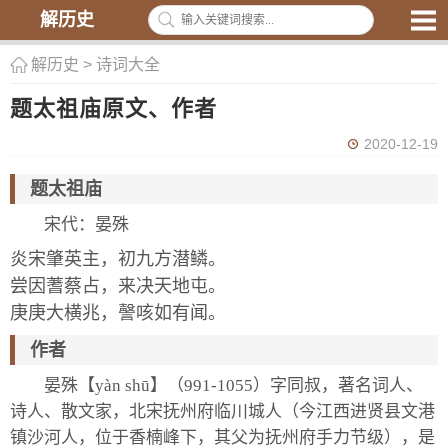
解历史
解历史
>
诗词大全
题太祖庙原文、作者
2020-12-19
题太祖庙
宋代：晏殊
炎宋肇英主，初九方潜鳞。
尝因蓍蔡占，来决天地屯。
庚庚大横兆，謦咳如有闻。
作者
晏殊【yàn shū】（991-1055）字同叔，著名词人、
诗人、散文家，北宋抚州府临川城人（今江西进贤县文港
镇沙河人，位于香楠峰下，其父为抚州府手力节级），是