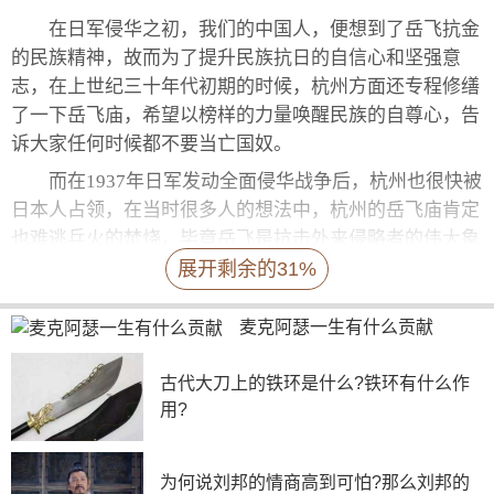
在日军侵华之初，我们的中国人，便想到了岳飞抗金
的民族精神，故而为了提升民族抗日的自信心和坚强意
志，在上世纪三十年代初期的时候，杭州方面还专程修缮
了一下岳飞庙，希望以榜样的力量唤醒民族的自尊心，告
诉大家任何时候都不要当亡国奴。
而在1937年日军发动全面侵华战争后，杭州也很快被
日本人占领，在当时很多人的想法中，杭州的岳飞庙肯定
也难逃兵火的焚烧，毕竟岳飞是抗击外来侵略者的伟大象
征，作为侵略我们的日军，绝不会放过这个羞辱自己的地
展开剩余的31%
方。
麦克阿瑟一生有什么贡献
不过令人想不到的是，当年攻入杭州的日军第十八师
团，在进入杭州城后，和所有日军相同的表现是，先是毫
古代大刀上的铁环是什么?铁环有什么作
不客气地抢掠一把，可是当他们来到岳飞庙的时候，不仅
用?
焚香礼拜，竟然还下跪磕头。
为何说刘邦的情商高到可怕?那么刘邦的