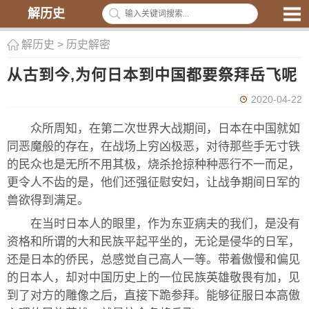
解历史
解历史
>
历史解密
从古到今,为何日本到中国都要祭拜岳飞呢
2020-04-22
众所周知，在第二次世界大战期间，日本在中国就如
同恶魔般的存在，在战场上穷凶极恶，对待那些手无寸铁
的民众也是无所不用其极，烧杀抢掠种种恶行不一而足，
更令人不齿的是，他们还强征慰安妇，让战争期间日军的
兽欲得到满足。
在当时日本人的眼里，作为东亚病夫的我们，是没有
资格和所谓的大和民族平起平坐的，无论是侵华的日军，
还是日本的侨民，总感觉自己高人一等。带着傲慢和偏见
的日本人，却对中国历史上的一位民族英雄敬畏有加，见
到了对方的雕像之后，直接下跪参拜。能够征服日本高傲