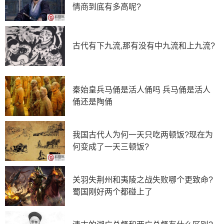
情商到底有多高呢?
问题是，日军为什么要这样做呢?原来在日军的文化
传统中，他们非常敬仰岳飞身上所体现出来的民族精神，
因此早在江户时代，日本人将开始供奉岳飞，将他当作了
古代有下九流,那有没有中九流和上九流?
提升士气的重要手段。
同时对于日本人来说，在他们身上，有着强烈的武士
道精神文化，他们之所以参拜岳飞，就是为了鼓舞他们的
秦始皇兵马俑是活人俑吗 兵马俑是活人
野心，从而塑造出日军甘愿为天皇献身的正当理由，这也
俑还是陶俑
正是当年日军参战的一个动力源泉。
直到今天，很多日本人来中国游玩时，只要有机会在
我国古代人为何一天只吃两顿饭?现在为
杭州城里走一走，必定会去参拜岳飞庙，磕头下跪都不是
何变成了一天三顿饭?
问题。
关羽失荆州和夷陵之战失败哪个更致命?
蜀国刚好两个都碰上了