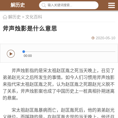
解历史
解历史
>
文化百科
斧声烛影是什么意思
2020-05-10
00:00
斧声烛影指的是宋太祖赵匡胤之死当天晚上，召见了
弟弟赵光义之后所发生的事情。如今人们习惯用斧声烛影
来指代宋太祖赵匡胤之死，认为赵匡胤之死跟赵光义脱不
了关系，斧声烛影案也成了中国历史上一桩真相扑朔迷离
的悬案。
宋太祖赵匡胤暴病而亡，赵匡胤死后，他的弟弟赵光
义继位。而蹊跷的是，在赵匡胤去世的当天晚上，他还召