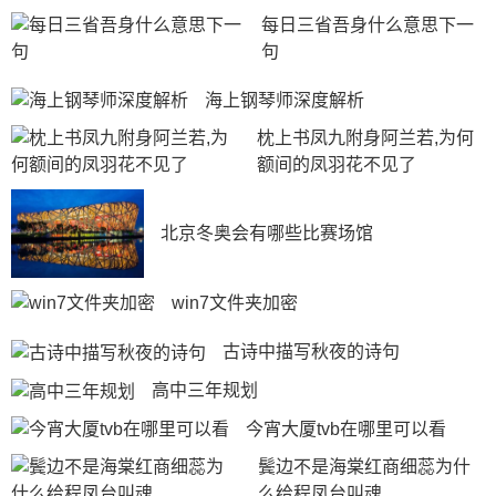
每日三省吾身什么意思下一
句
海上钢琴师深度解析
枕上书凤九附身阿兰若,为何
额间的凤羽花不见了
北京冬奥会有哪些比赛场馆
win7文件夹加密
古诗中描写秋夜的诗句
高中三年规划
今宵大厦tvb在哪里可以看
鬓边不是海棠红商细蕊为什
么给程凤台叫魂