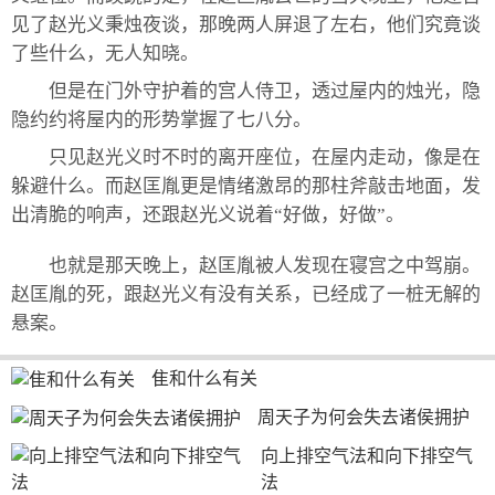
见了赵光义秉烛夜谈，那晚两人屏退了左右，他们究竟谈
了些什么，无人知晓。
但是在门外守护着的宫人侍卫，透过屋内的烛光，隐
隐约约将屋内的形势掌握了七八分。
只见赵光义时不时的离开座位，在屋内走动，像是在
躲避什么。而赵匡胤更是情绪激昂的那柱斧敲击地面，发
出清脆的响声，还跟赵光义说着“好做，好做”。
也就是那天晚上，赵匡胤被人发现在寝宫之中驾崩。
赵匡胤的死，跟赵光义有没有关系，已经成了一桩无解的
悬案。
隹和什么有关
周天子为何会失去诸侯拥护
向上排空气法和向下排空气
法