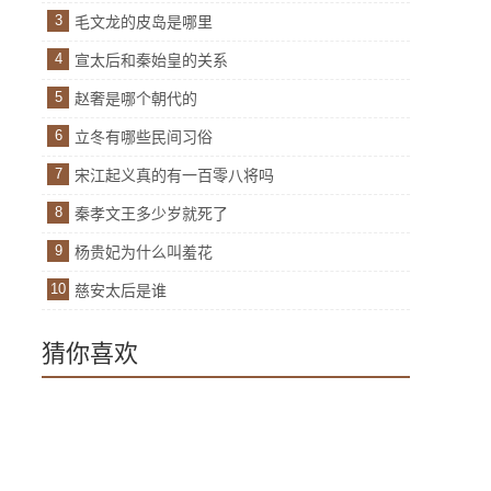
3
毛文龙的皮岛是哪里
4
宣太后和秦始皇的关系
5
赵奢是哪个朝代的
6
立冬有哪些民间习俗
7
宋江起义真的有一百零八将吗
8
秦孝文王多少岁就死了
9
杨贵妃为什么叫羞花
10
慈安太后是谁
猜你喜欢