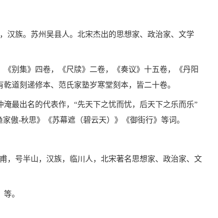
)，字希文，汉族。苏州吴县人。北宋杰出的思想家、政治家、文学
，《别集》四卷，《尺牍》二卷，《奏议》十五卷，《丹阳
有乾道刻递修本、范氏家塾岁寒堂刻本，皆二十卷。
仲淹最出名的代表作，“先天下之忧而忧，后天下之乐而乐”
渔家傲-秋思》《苏幕遮（碧云天）》《御街行》等词。
1日)，字介甫，号半山，汉族，临川人，北宋著名思想家、政治家、文
》等。