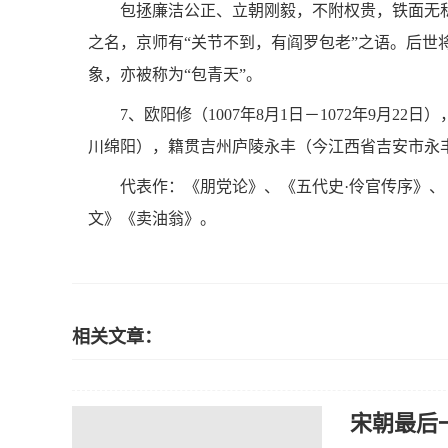
包拯廉洁公正、立朝刚毅，不附权贵，铁面无私
之名，京师有“关节不到，有阎罗包老”之语。后
象，亦被称为“包青天”。
7、欧阳修（1007年8月1日－1072年9月
川绵阳），籍贯吉州庐陵永丰（今江西省吉安市永
代表作：《朋党论》、《五代史·伶官传序》
文》《卖油翁》。
相关文章：
宋朝最后