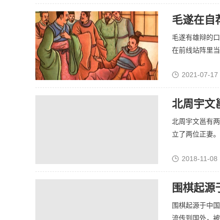
毛遂在自
毛遂有雄辩的口
在前线站阵里当军
2021-07-17
北周宇文
北周宇文邕有两
立了两位正妻。但
2018-11-08 
围棋起源
围棋起源于中国
流传到国外，被世