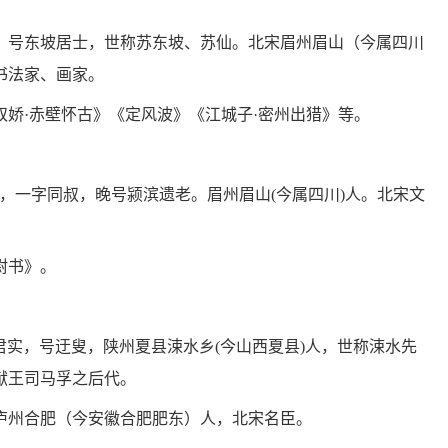
和仲，号东坡居士，世称苏东坡、苏仙。北宋眉州眉山（今属四川
书法家、画家。
娇·赤壁怀古》《定风波》《江城子·密州出猎》等。
)，字子由，一字同叔，晚号颍滨遗老。眉州眉山(今属四川)人。北宋文
尉书》。
1日)，字君实，号迂叟，陕州夏县涑水乡(今山西夏县)人，世称涑水先
献王司马孚之后代。
仁，庐州合肥（今安徽合肥肥东）人，北宋名臣。