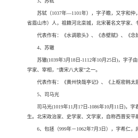
3、苏轼
苏轼（1037年—1101年），字子瞻，又字
省眉山市）人，祖籍河北栾城，北宋著名文学家、
代表作有：《水调歌头》、《赤壁赋》、《念奴
4、苏辙
苏辙(1039年3月18日-1112年10月25日
学家、宰相，“唐宋八大家”之一。
代表作有：《黄州快哉亭记》、《上枢密韩太
5、司马光
司马光(1019年11月17日-1086年10月1
生。北宋政治家、史学家、文学家，自称西晋安平
6、包拯（999年－1062年7月3日），字希