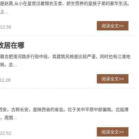
是赵昺,从小在皇宫过着锦衣玉食、娇生惯养的皇族子弟的豪华生活。
...
阅读全文>>
 12:36
故居在哪
徽合肥淮河路步行街中段，其建筑风格是比较严谨，同时也有江淮地
，总...
阅读全文>>
11:28
西安，古称长安，是陕西省的省会。位于关中平原中部偏南。北临渭
周围...
阅读全文>>
 22:52