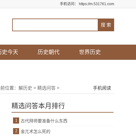
手机访问：
https://m.531761.com
历史今天
历史朝代
世界历史
当前位置：
解历史
>
精选问答
>
手机阅读
精选问答本月排行
1
古代拜师要准备什么东西
2
金兀术怎么死的