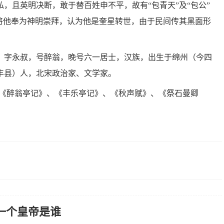
，且英明决断，敢于替百姓申不平，故有“包青天”及“包公”
世将他奉为神明崇拜，认为他是奎星转世，由于民间传其黑面形
22日），字永叔，号醉翁，晚号六一居士，汉族，出生于绵州（今四
丰县）人，北宋政治家、文学家。
、《醉翁亭记》、《丰乐亭记》、《秋声赋》、《祭石曼卿
一个皇帝是谁