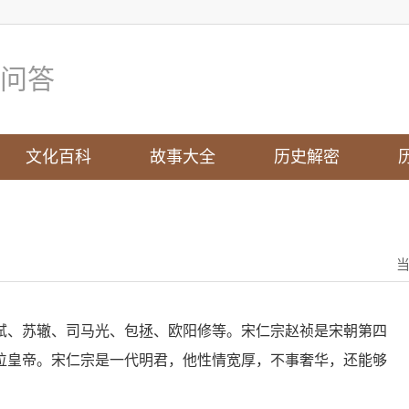
问答
文化百科
故事大全
历史解密
轼、苏辙、司马光、包拯、欧阳修等。宋仁宗赵祯是宋朝第四
一位皇帝。宋仁宗是一代明君，他性情宽厚，不事奢华，还能够