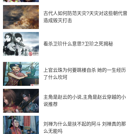
薄太后和汉文帝刘恒的感情十分深厚，在二十四孝的
古代人如何防范天灾?天灾对这些朝代曾
故事中就有汉文帝刘恒亲尝汤药的故事。在薄太后生病卧
造成毁灭打击
床的三年中，刘恒常常目不交睫，衣不解带。薄太后所服
用的汤药，刘恒都要亲口尝过才让薄太后服用。
我们看薄姬晚年的地位，自己葬在何处完全可以由自
看杀卫玠什么意思?卫玠之死揭秘
己决定。正是因为薄太后仁厚的性格和与汉文帝刘恒的感
情，薄太后才在去世前决定要单独葬在南陵。南陵的规模
并不大，长宽不过百余米，远不及拥有五万多陵邑户口的
上官云珠为何要跳楼自杀 她的一生经历
长陵。
了什么坎坷
2、薄姬为何不和刘邦合葬
主角是赵云的小说,主角是赵云穿越的小
说推荐
简单来说，是因为薄姬不能跟刘邦合葬。
薄姬是汉高祖刘邦的妃子，汉文帝刘恒的生母，她出
身不算高贵，也不受刘邦宠爱，只得宠幸一次，之后剩下
刘禅为什么是扶不起的阿斗 刘禅真的那
么无能吗
儿子，就很难再见到刘邦了。也是因为薄姬不得宠且低