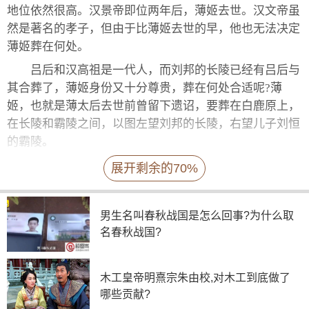
地位依然很高。汉景帝即位两年后，薄姬去世。汉文帝虽
然是著名的孝子，但由于比薄姬去世的早，他也无法决定
薄姬葬在何处。
吕后和汉高祖是一代人，而刘邦的长陵已经有吕后与
其合葬了，薄姬身份又十分尊贵，葬在何处合适呢?薄
姬，也就是薄太后去世前曾留下遗诏，要葬在白鹿原上，
在长陵和霸陵之间，以图左望刘邦的长陵，右望儿子刘恒
的霸陵。
薄太后陵因在刘恒的霸陵的南侧，又被称为南陵。薄
展开剩余的70%
姬此人一生不争名利，由于出身地位不被重视，也没被吕
后刁难，顺利随儿子刘恒前往代国，做了代国太后。吕后
男生名叫春秋战国是怎么回事?为什么取
去世以后，大臣在商议重新选皇帝的时候，对这些皇子生
名春秋战国?
母的背景非常重视，以防出现第二个吕后。刘恒被选为皇
位接班人的重要的一条理由就是“薄氏仁厚”，可以说薄姬
的仁厚为她和儿子争取到了最宝贵的机会。由于薄姬没有
木工皇帝明熹宗朱由校,对木工到底做了
吕后的心机，没有野心和争权夺势的抱负，薄姬没能进入
哪些贡献?
长陵。当然也是因为薄姬不是正嫡，不能与刘邦合葬。