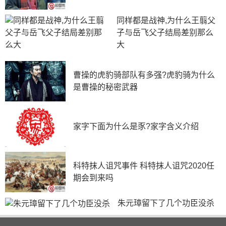
调，所以刘邦去世后，薄姬母子躲过了吕后的清算，眼看
同样都是战神,为什么王翦父
着刘邦生前的宠妃戚夫人被做成人彘，薄姬心中焉能没有
子与岳飞父子结局差别那么
庆幸?
大
在薄姬的影响下，刘恒也很低调，即便不受宠，他也
是刘邦八个儿子中的一个，也可能成为吕后为儿子扫除障
曹操的虎豹骑部队有多强?虎豹骑为什么
碍的目标。
是曹操的秘密武器
事实上刘邦的八个儿子有五个的死因都跟吕后有直接
或间接的关系，长子刘肥认妹妹为母才得以活命，最后郁
郁而终;次子刘盈也就是吕后的亲子，据说他是看到戚夫
家字下面为什么是豕?家字含义介绍
人惨死受到了惊吓;三子刘如意直接被毒死;五子刘恢和六
子刘友皆因吕后而死;七子刘建死于意外，独子被吕后所
杀，绝后。
科特抹人诅咒事件 科特抹人诅咒2020任
期会到来吗
安然无恙的只有吕吕后养子刘长和刘恒，而刘恒的封
地在兄弟之中算是最差的一列，濒临边境，要抵御外患，
朱元璋留下了几个功臣没杀
同时还要防范朝中的威胁，这可是块锻炼能力的封地。吕
后去世后，周勃等人诛杀诸吕，迎立刘恒为帝，是为汉文