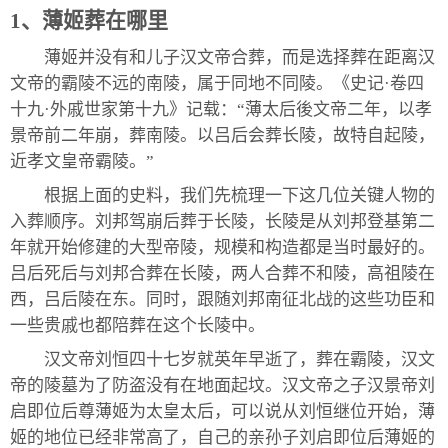
1、薄姬葬在哪里
薄姬并没有和儿子汉文帝合葬，而是选择葬在距离汉
文帝的霸陵不远的南陵，属于同地不同陵。《史记·卷四
十九·外戚世家第十九》记载：“薄太后後文帝二年，以孝
景帝前二年崩，葬南陵。以吕后会葬长陵，故特自起陵，
近孝文皇帝霸陵。”
根据上面的史料，我们先梳理一下这几位关键人物的
入葬顺序。刘邦驾崩后葬于长陵，长陵是从刘邦登基第二
年就开始修建的大型帝陵，规模和构造都是当时最好的。
吕后死后与刘邦合葬在长陵，两人合葬不和陵，高祖陵在
西，吕后陵在东。同时，跟随刘邦南征北战的这些功臣和
一些贵戚也都陪葬在这个长陵中。
汉文帝刘恒四十七岁就英年早逝了，葬在霸陵，汉文
帝的陵墓为了防盗没有在地面起坟。汉文帝之子汉景帝刘
启即位后尊薄姬为太皇太后，可以说从刘恒继位开始，薄
姬的地位已经非常高了，自己的亲孙子刘启即位后薄姬的