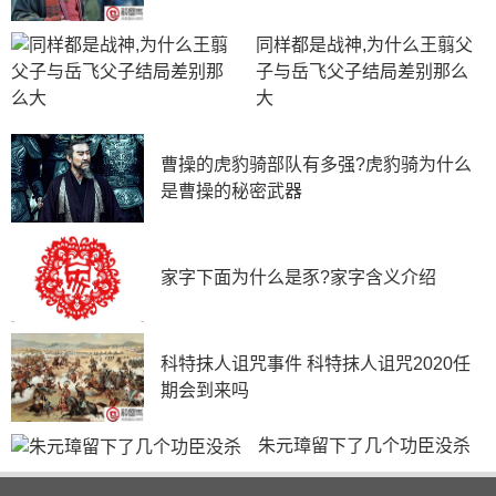
诉说赵括没有大战经验，希望大王收回成命，但赵王还是
决定由年轻的赵括前往前线顶替老将廉颇!
同样都是战神,为什么王翦父
子与岳飞父子结局差别那么
大
赵括的战术
曹操的虎豹骑部队有多强?虎豹骑为什么
是曹操的秘密武器
赵国所有的希望寄托在赵括能有出奇制胜的战术，赵
括作为军校毕业的优等生自然明白这个道理，所以他大胆
的做出了两个决定：一是撤换了一大批中层、基层干部，
家字下面为什么是豕?家字含义介绍
给了年轻人更多的上升空间，激起他们的斗志，当众开会
打气，士气得到了极大提升;二是随后主动出击秦军，久
攻不下的秦军也多疲惫，遇上了士气正盛下山猛虎般的赵
科特抹人诅咒事件 科特抹人诅咒2020任
军只得节节败退，在赵括杀得兴起时，得知了一个坏消
期会到来吗
息，秦国也换人了。
朱元璋留下了几个功臣没杀