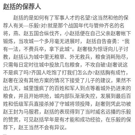
赵括的保荐人
赵括的是如何有了军事人才的名望?这当然和他的保
荐人有关—乐毅!对!就是那个战国年代与管仲齐名的名
将，燕、赵五国合纵伐齐，小赵括便在自己父亲赵奢帐下
锻炼，当攻城一个多月毫无进展时， 赵括自告奋勇：“我
有一法，不费兵卒，拿下此城”。赵奢极为惊讶向儿子讨
教，赵括认为城中里无粮草、外无救兵，粮食消耗殆尽，
只需每日定时往城中投放几包粮食，不攻自破!赵奢说这
不是疯了吗?齐国人吃饱了打我们怎么办?赵括胸有成竹，
赵奢在没有其他方案的情况下接受了儿子的建议，果然不
出几天，城里饿疯了的百姓和军人到点等着城外扔进来的
粮食，并且开始哄抢，城内部队渐渐失控，发展到最后百
姓和低级军兵直接杀掉了守城将领投降，赵奢则凭此功被
赵王封为马服君，赵括的表现得到了当时威名远播的乐毅
的赞赏，可见赵括早年是有才能和成功经验，在乐毅的保
荐下，赵王当然不会有异议。