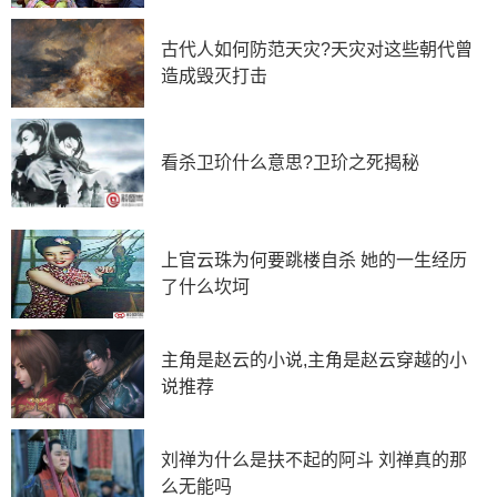
赵国换帅原因
廉颇之所以能百战不殆，因为他有一个最大的特点—
古代人如何防范天灾?天灾对这些朝代曾
擅长防守!由于廉颇赶到时秦军已攻下上党城锐不可当，
造成毁灭打击
廉颇睿智的选择固守长平，任你秦军百般叫阵，老头子就
是乌龟阵，深沟高垒、坚守不出，反正我补给线比你短，
而且我防守耗费的人力成本更小，耗到你自然撤军，不战
看杀卫玠什么意思?卫玠之死揭秘
而胜。廉颇的战术果然奇效，秦军攻城不下只能给领导打
报告请示该怎么办，秦昭襄王又得拜托范雎，范丞相办法
是诱导赵国换人，廉颇老奸巨滑不好对付，想办法利用舆
上官云珠为何要跳楼自杀 她的一生经历
论换一个年轻人来，我们就有取胜的把握，换谁?既年轻
了什么坎坷
还得有名望，最重要的是这个人没有指挥大部队作战的经
验，赵括确实很符合。
主角是赵云的小说,主角是赵云穿越的小
在秦国奸细的煽动下，赵孝成王考虑到赵国虽然军事
说推荐
强大但国力不如秦国，耗下去补给损失也很大，战争旷日
持久大臣、百姓都颇有微词，加上邯郸城内舆论一边倒的
支持换帅，大家都希望他早点结束战争，这时候的赵括众
刘禅为什么是扶不起的阿斗 刘禅真的那
望所归，虽然赵括母亲遵照夫君赵奢临终嘱托出面阻拦，
么无能吗