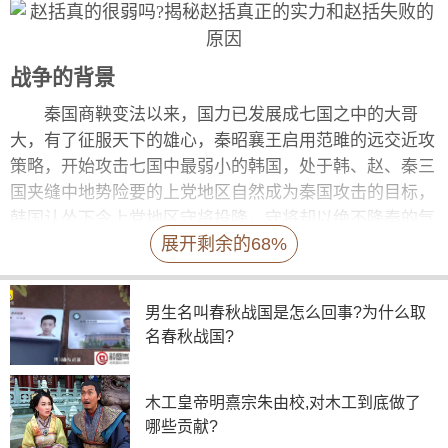
战争的背景
秦国商鞅变法以来，国力已发展成七国之中的大哥
大，有了征服天下的雄心，秦昭襄王启用范雎的远交近攻
策略，开始攻击七国中最弱小的韩国，处于韩、赵、秦三
国夹缝中地势险要的上党地区自然成为秦国攻击的目标，
韩国认怂下令上党地区守将投降，守将却以绝不降秦的气
展开剩余的68%
节，转而投降军事实力很强的赵国，这对于赵国来讲却成
了一个大大的难题，接受投降意味着把秦国得罪到底;不
接受则失去一个不费一兵一卒获取战略要地的机会。在这
男生名叫春秋战国是怎么回事?为什么取
场辩论中，年轻的赵孝成王逐渐倒向主战派，国内第一名
名春秋战国?
将老将军廉颇率大军开往上党地区受降。
木工皇帝明熹宗朱由校,对木工到底做了
哪些贡献?