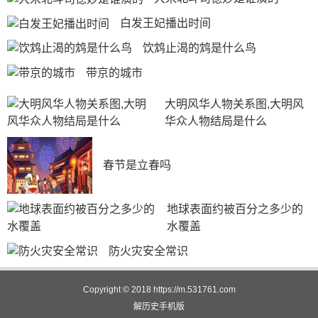
剧中陆绎字言渊，是锦衣卫指挥使陆炳之子，他性情
高冷，断案如神，与六扇门女捕快袁今夏不打不相识，两
白发王妃播出时间
人因一起修河款不翼而飞的案件组成查案搭档，刚开始互
饮鸩止渴的鸩是什么鸟
相不待见，但是在朝夕相处之下，他们互生情愫，决定在
带京的城市
一起。
之后夏言案再次被翻开，袁今夏作为夏言案的遗孤，
大明风华人物关系图,大明风
背负着血海深仇，而陆绎的父亲陆炳就是袁今夏的仇人之
华众人物结局是什么
一，因此袁今夏难以放下往日恩怨跟陆绎在一起，最后袁
今夏舍小家为大家，跟陆绎联手抗击倭寇，经历重重磨难
春节是立春吗
后，陆绎和袁今夏走到了一起。
历史上陆绎是锦衣卫统领陆炳第三子，出生于平湖，
地球表面约被百分之多少的
其祖母是明世宗乳母，所以明世宗对他们一家非常照顾，
水覆盖
陆炳去世后，陆绎成为锦衣卫指挥佥事，他的姐姐是严世
防火灾安全常识
藩的儿媳，严世藩被斩后，陆绎收留了严绍庭。
隆庆元年，陆家被抄，陆绎等人沦为庶民，直到万历
Copyright © 2018
https://m.531761.com
三年陆家才平反冤情，可以说陆绎的经历跌宕起伏。陆绎
解历史
手机版
的妻子是礼部尚书吴鹏之女，并不是《锦衣之下》的袁今