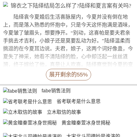
陆绎袁今夏婚后生活喜脉屋内，今夏并没有倒在地
上，而是落入熟悉的怀抱中，只是今天这怀抱满是酒味，
今夏皱了皱眉头，想要挣开。“别动，这喜帕是要夫君亲
手挑去才吉利，小娘子还是莫要乱动为好。”陆绎温柔而
挑逗的在今夏耳边说。夫君，娘子，这两个词好像蛊，今
夏失了神采，她看不清陆绎的脸，心中却泛起一丝丝涟
漪，终于嫁给了他，真是让人欢喜。陆绎察觉到今夏的变
化，此刻心中也是一片化开的柔情，他的今夏，终于成为
展开剩余的55%
他的妻子，成为可以和他相伴一生生儿育女之人。将今夏
扶到床上，慢慢掀开喜帕。今夏原本清秀的脸此刻化着美
fabe销售法则
艳的妆容，与平日极为不同。唯一不变的是那双机灵的眼
省考联考是什么意思
睛，此刻正半是含羞半是紧张的看着他。
立木取信的故事
黄金瞳秦萱冰身世揭秘
陆绎和夏言案有关吗?
大宋北斗司德妙是谁演的