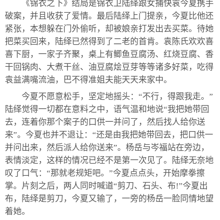
《锦衣之下》结局是锦衣卫陆绎跟女捕快袁今夏携手
破案，并且收获了爱情。最后陆绎上门提亲，今夏比他还
紧张，本想躲在门外偷听，却被娘亲打发出去买菜。待她
把菜买回来，陆绎已然得到了二老的首肯。袁陈氏欢欢喜
喜下厨，一家子齐聚，桌上有鲫鱼豆腐汤、红烧豆腐、香
干回锅肉、大煮干丝、油豆腐烩豆芽等等诸多好菜，吃得
袁益满嘴流油，巴不得准姐夫能天天来家中。
今夏不愿意松手，坚定地摇头：“不行，得跟我走。”
陆绎觉得一切都在意料之中，语气温和地说“我把她带回
去，连着你那个案子的口供一并问了，然后找人给你送
来”。今夏也并不退让：“还是由我把她带回去，把口供一
并问出来，然后派人给你送来”。杨岳与岑福站在旁边，
表情淡定，这样的情况已经不是第一次见了。陆绎无奈地
叹了口气：“那就老规矩吧。”今夏点点头，开始摩拳擦
掌。片刻之后，两人同时喊道“剪刀、石头、布!”今夏出
布，陆绎是剪刀，今夏又输了，一旁的杨岳一脸同情地望
着她。