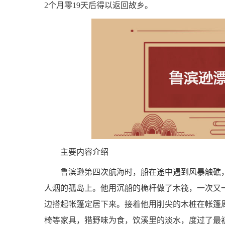
2个月零19天后得以返回故乡。
主要内容介绍
鲁滨逊第四次航海时，船在途中遇到风暴触礁
人烟的孤岛上。他用沉船的桅杆做了木筏，一次又
边搭起帐篷定居下来。接着他用削尖的木桩在帐篷
椅等家具，猎野味为食，饮溪里的淡水，度过了最