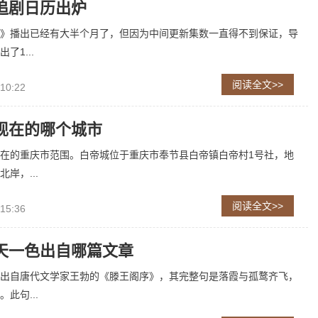
追剧日历出炉
》播出已经有大半个月了，但因为中间更新集数一直得不到保证，导
了1...
阅读全文>>
 10:22
现在的哪个城市
在的重庆市范围。白帝城位于重庆市奉节县白帝镇白帝村1号社，地
岸，...
阅读全文>>
 15:36
天一色出自哪篇文章
出自唐代文学家王勃的《滕王阁序》，其完整句是落霞与孤鹜齐飞，
此句...