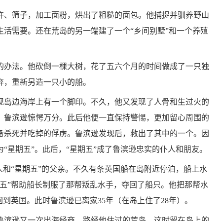
杵、筛子，加工面粉，烘出了粗糙的面包。他捕捉并驯养野山
生活需要。还在荒岛的另一端建了一个“乡间别墅”和一个养殖
的办法。他砍倒一棵大树，花了五六个月的时间做成了一只独
弃，重新另造一只小的船。
发现岛边海岸上有一个脚印。不久，他又发现了人骨和生过火的
。鲁滨逊惊愕万分。此后他便一直保持警惕，更加留心周围的
准备杀死并吃掉的俘虏。鲁滨逊发现后，救出了其中的一个。因
“星期五”。此后，“星期五”成了鲁滨逊忠实的仆人和朋友。
人和“星期五”的父亲。不久有条英国船在岛附近停泊，船上水
期五”帮助船长制服了那帮叛乱水手，夺回了船只。他把那帮水
回到英国。此时鲁滨逊已离家35年（在岛上住了28年）。
鲁滨逊又一次出海经商，路经他住过的荒岛，这时留在岛上的