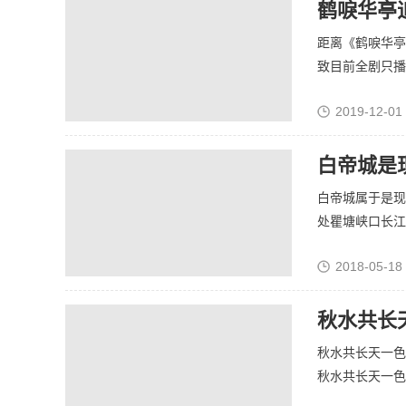
鹤唳华亭
距离《鹤唳华亭
致目前全剧只播出
2019-12-01
白帝城是
白帝城属于是现
处瞿塘峡口长江北
2018-05-18
秋水共长
秋水共长天一色
秋水共长天一色。