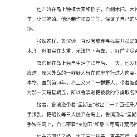
他开始在岛上种植大麦和稻子，自制木臼、木
羊，让其繁殖。他还制作陶器等等，保证了自己的
场。
虽然这样，鲁滨逊一直没有放弃寻找离开孤岛
木舟，但船实在太重，无法拖下海去，只好前功尽
鲁滨逊在岛上独自生活了15年后，一天，他
痕迹，原来外岛的一群野人曾在这里举行过人肉宴
事物。直到第24年，岛上又来了一群野人，带着
为那一天是星期五，所以鲁滨逊把被救的俘虏取名为
接着，鲁滨逊带着“星期五”救出了一个西班牙
手叛乱，把船长等三人抛弃在岛上，鲁滨逊与“星
手留在岛上，自己带着“星期五”和船长等离开荒岛
他在英国结了婚，生了三个孩子。妻子死后，