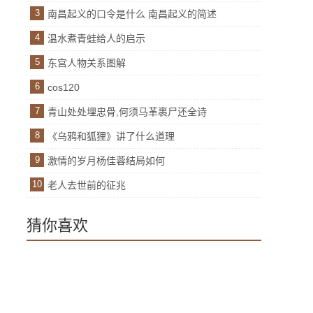
3
南昌起义的口令是什么 南昌起义的简述
4
温水煮青蛙给人的启示
5
东宫人物关系图解
6
cos120
7
青山处处埋忠骨,何须马革裹尸还全诗
8
《乌鸦和狐狸》讲了什么道理
9
激情的岁月杨佳蓉结局如何
10
老人去世前的征兆
猜你喜欢