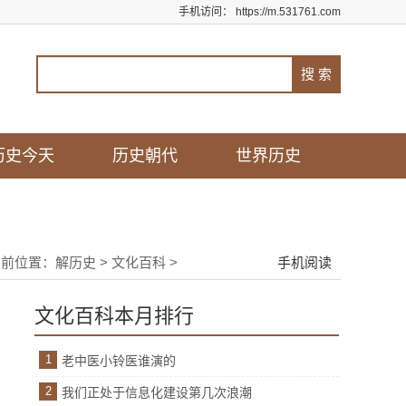
手机访问：
https://m.531761.com
历史今天
历史朝代
世界历史
当前位置：
解历史
>
文化百科
>
手机阅读
文化百科本月排行
1
老中医小铃医谁演的
2
我们正处于信息化建设第几次浪潮