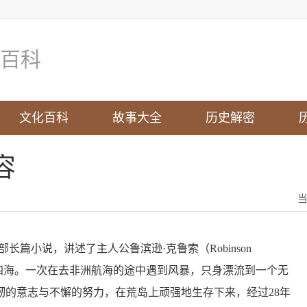
百科
文化百科
故事大全
历史解密
容
篇小说，讲述了主人公鲁滨逊·克鲁索（Robinson
遨游四海。一次在去非洲航海的途中遇到风暴，只身漂流到一个无
韧的意志与不懈的努力，在荒岛上顽强地生存下来，经过28年