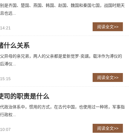
别是齐国、楚国、燕国、韩国、赵国、魏国和秦国七国，战国时期天
也远...
阅读全文>>
 14:21
绪什么关系
父异母的亲兄弟，两人的父亲都是爱新觉罗·奕譞。载沣作为溥仪的
溥仪...
阅读全文>>
 15:15
使司的职责是什么
代政治体系中，惯用的方式，在古代中国，也使用过一种将，军事指
政权...
阅读全文>>
 10:07