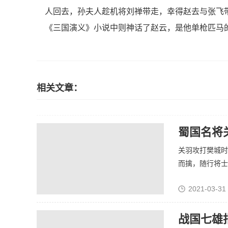
人回去，孙夫人趁机将刘禅带走，幸得赵去与张飞
《三国演义》小说中则神话了赵云，是他单枪匹马
相关文章：
蜀国名将
关羽攻打樊城时
而擒，随行将士也
2021-03-31
战国七雄