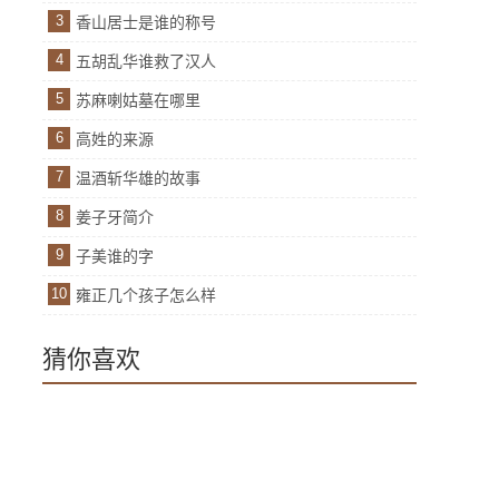
3
香山居士是谁的称号
4
五胡乱华谁救了汉人
5
苏麻喇姑墓在哪里
6
高姓的来源
7
温酒斩华雄的故事
8
姜子牙简介
9
子美谁的字
10
雍正几个孩子怎么样
猜你喜欢