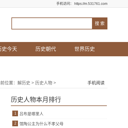
手机访问：
https://m.531761.com
历史今天
历史朝代
世界历史
当前位置：
解历史
>
历史人物
>
手机阅读
历史人物本月排行
1
吕布是哪里人
2
馆陶公主为什么不孝父母