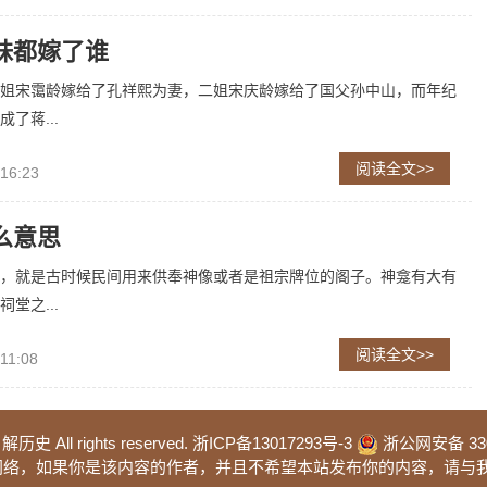
妹都嫁了谁
姐宋霭龄嫁给了孔祥熙为妻，二姐宋庆龄嫁给了国父孙中山，而年纪
了蒋...
阅读全文>>
 16:23
么意思
，就是古时候民间用来供奉神像或者是祖宗牌位的阁子。神龛有大有
堂之...
阅读全文>>
11:08
 解历史 All rights reserved.
浙ICP备13017293号-3
浙公网安备 3302
于网络，如果你是该内容的作者，并且不希望本站发布你的内容，请与