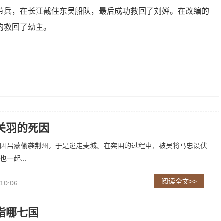
带兵，在长江截住东吴船队，最后成功救回了刘婵。在改编的
的救回了幼主。
关羽的死因
因吕蒙偷袭荆州，于是逃走麦城。在突围的过程中，被吴将马忠设伏
一起...
阅读全文>>
 10:06
指哪七国