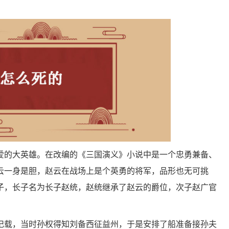
爱的大英雄。在改编的《三国演义》小说中是一个忠勇兼备、
云一身是胆，赵云在战场上是个英勇的将军，品形也无可挑
子，长子名为长子赵统，赵统继承了赵云的爵位，次子赵广官
记载，当时孙权得知刘备西征益州，于是安排了船准备接孙夫