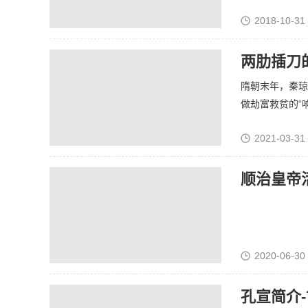
2018-10-31
两肋插刀
隋朝末年，秦琼
做劫富救贫的“响马
2021-03-31
顺治皇帝
2020-06-30
孔宣简介