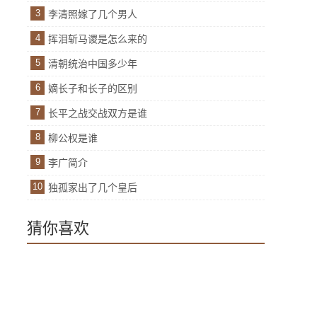
3
李清照嫁了几个男人
4
挥泪斩马谡是怎么来的
5
清朝统治中国多少年
6
嫡长子和长子的区别
7
长平之战交战双方是谁
8
柳公权是谁
9
李广简介
10
独孤家出了几个皇后
猜你喜欢