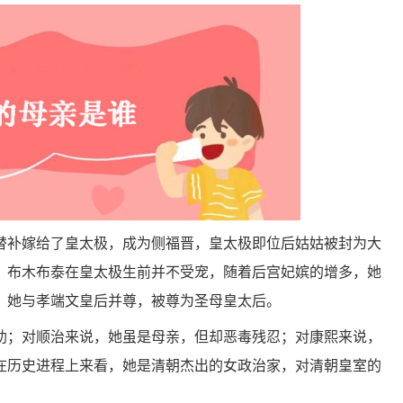
替补嫁给了皇太极，成为侧福晋，皇太极即位后姑姑被封为大
。布木布泰在皇太极生前并不受宠，随着后宫妃嫔的增多，她
，她与孝端文皇后并尊，被尊为圣母皇太后。
助；对顺治来说，她虽是母亲，但却恶毒残忍；对康熙来说，
在历史进程上来看，她是清朝杰出的女政治家，对清朝皇室的