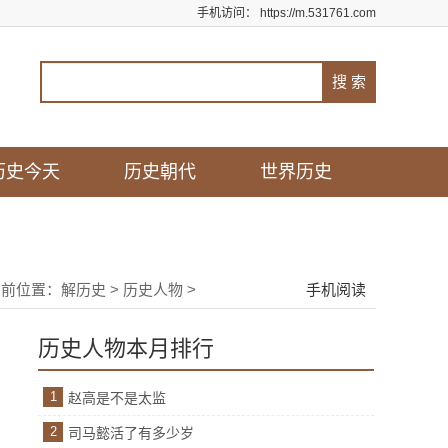
手机访问：
https://m.531761.com
历史今天
历史朝代
世界历史
当前位置：
解历史
>
历史人物
>
手机阅读
历史人物本月排行
1
赵高是不是太监
2
司马懿活了有多少岁