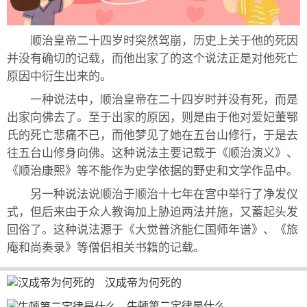
顺治皇帝二十四岁时突然驾崩，历史上关于他的死因
并没有确切的记载，而他出家了的这个说法正是对他死亡
原因中衍生出来的。
一种说法中，顺治皇帝在二十四岁时并没有死，而是
出家向佛去了。至于出家的原因，则是由于他对爱妃董鄂
氏的死亡悲痛不已，而他梦见了她在五台山修行，于是去
往五台山修身向佛。这种说法主要记载于《顺治演义》、
《顺治康熙》等不能作为史学依据的野史和文学作品中。
另一种说法说顺治于顺治十七年在宫中举行了净发仪
式，但后来由于众人教诲加上胁迫两法并施，又蓄起头发
回俗了。这种说法源于《大觉普济能仁国师年谱》、《旅
庵和尚奏录》等僧侣相关书籍的记载。
汉成帝为何死的
牛顿第二定律是什么