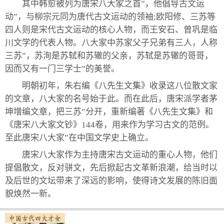
其中韩愈被列为唐宋八大家之首”，他倡导古文运
动”，与柳宗元同为唐代古文运动的领袖;欧阳修、三苏等
四人则是宋代古文运动的核心人物，而王安石、曾巩是临
川文学的代表人物。八大家中苏家父子兄弟有三人，人称
三苏”，苏洵是苏轼和苏辙的父亲，苏轼是苏辙的哥哥，
因而又有一门三学士”的美誉。
明朝初年，朱右编《八先生文集》收录这八位散文家
的文章，八大家的名号始于此。而在此后，唐宋派学者茅
坤增编文章，把三苏”分开，重新编著《八先生文集》和
《唐宋八大家文钞》144卷，用来作为学习古文的范例。
至此唐宋八大家”在中国文学史上确立。
唐宋八大家作为主持唐宋古文运动的重心人物，他们
提倡散文，反对骈文，先后掀起古文革新浪潮，给当时以
及后世的文坛带来了深远的影响，使得诗文发展的陈旧面
貌焕然一新。