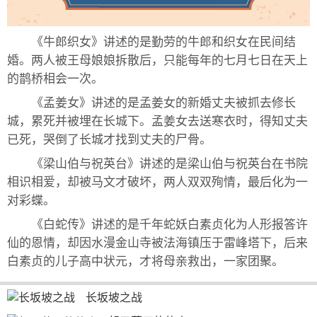
《牛郎织女》讲述的是勤劳的牛郎和织女在民间结
婚。两人被王母娘娘拆散后，只能每年的七月七日在天上
的鹊桥相会一次。
《孟姜女》讲述的是孟姜女的新婚丈夫被抓去修长
城，累死并被埋在长城下。孟姜女去送寒衣时，得知丈夫
已死，哭倒了长城才找到丈夫的尸骨。
《梁山伯与祝英台》讲述的是梁山伯与祝英台在书院
相识相爱，却被马文才破坏，两人双双殉情，最后化为一
对彩蝶。
《白蛇传》讲述的是千年蛇妖白素贞化为人形报答许
仙的恩情，却因水漫金山寺被法海镇压于雷峰塔下，后来
白素贞的儿子高中状元，才将母亲救出，一家团聚。
长坂坡之战