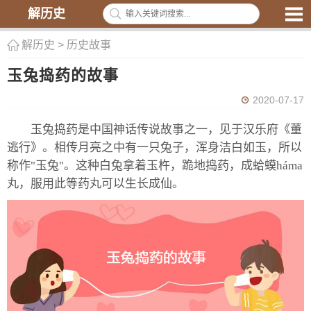
解历史
解历史
>
历史故事
玉兔捣药的故事
2020-07-17
玉兔捣药是中国神话传说故事之一，见于汉乐府《董
逃行》。相传月亮之中有一只兔子，浑身洁白如玉，所以
称作"玉兔"。这种白兔拿着玉杵，跪地捣药，成蛤蟆háma
丸，服用此等药丸可以生长成仙。