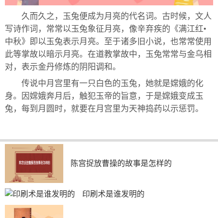
久而久之，玉兔便成为月亮的代名词。古时候，文人
写诗作词，常常以玉兔象征月亮，像辛弃疾的《满江红•
中秋》即以玉兔表示月亮。至于诸多旧小说，也常常使用
此等掌故以暗示月亮。在道教掌故中，玉兔常常与金乌相
对，表示金丹修炼的阴阳调和。
传说中月宫里有一只白色的玉兔，她就是嫦娥的化
身。因嫦娥奔月后，触犯玉帝的旨意，于是嫦娥变成玉
兔，每到月圆时，就要在月宫里为天神捣药以示惩罚。
陈宫捉放曹操的故事是怎样的
印刷术是谁发明的