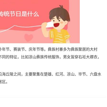
补年节、赛装节、庆年节等。彝族村寨多为彝族聚居的大村
不同的特征，比如凉山彝族传统服饰，男女皆穿右衽大襟衣，
。
沿海丘陵之间，主要聚集在楚雄、红河、凉山、毕节、六盘水
居区。