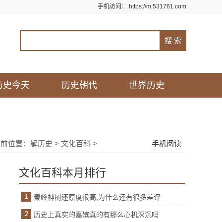
手机访问：
https://m.531761.com
历史今天
历史朝代
世界历史
当前位置：
解历史
>
文化百科
>
手机阅读
文化百科本月排行
1
秦岭神树还原度很高,为什么还有很多差评
2
历史上真实的嘉嫔真的有那么心机深沉吗