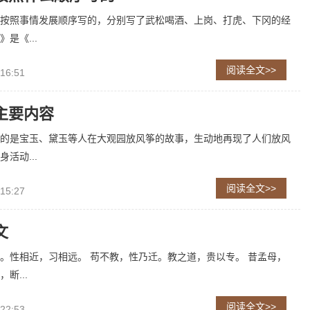
按照事情发展顺序写的，分别写了武松喝酒、上岗、打虎、下冈的经
是《...
阅读全文>>
 16:51
主要内容
的是宝玉、黛玉等人在大观园放风筝的故事，生动地再现了人们放风
活动...
阅读全文>>
 15:27
文
。性相近，习相远。 苟不教，性乃迁。教之道，贵以专。 昔孟母，
断...
阅读全文>>
 22:53