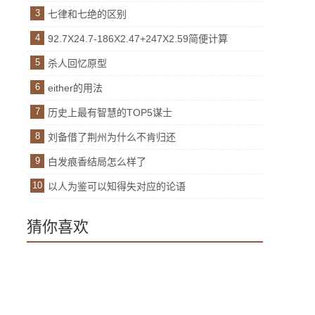
3
七律和七绝的区别
4
92.7X24.7-186X2.47+247X2.59简便计算
5
杀人回忆原型
6
either的用法
7
历史上最有智慧的TOP5谋士
8
刘备借了荆州为什么不肯归还
9
白发痕香结局怎么样了
10
以人为鉴可以知得失对应的论语
猜你喜欢