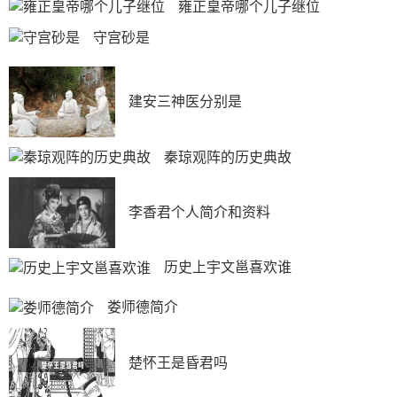
雍正皇帝哪个儿子继位
守宫砂是
建安三神医分别是
秦琼观阵的历史典故
李香君个人简介和资料
历史上宇文邕喜欢谁
娄师德简介
楚怀王是昏君吗