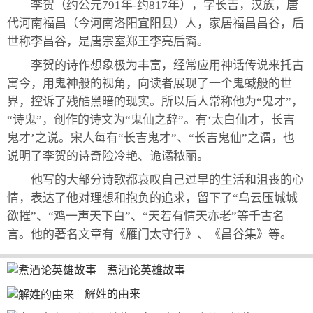
李贺（约公元791年-约817年），字长吉，汉族，唐
代河南福昌（今河南洛阳宜阳县）人，家居福昌昌谷，后
世称李昌谷，是唐宗室郑王李亮后裔。
李贺的诗作想象极为丰富，经常应用神话传说来托古
寓今，用鬼神般的视角，向读者展现了一个鬼蜮般的世
界，控诉了残酷黑暗的现实。所以后人常称他为“鬼才”，
“诗鬼”，创作的诗文为“鬼仙之辞”。有‘太白仙才，长吉
鬼才’之说。宋人每有“长吉鬼才”、“长吉鬼仙”之谓，也
说明了李贺的诗奇险冷艳、诡谲秾丽。
他写的大部分诗歌都哀叹自己过早的生活和沮丧的心
情，表达了他对理想和抱负的追求，留下了“乌云压城城
欲摧”、“鸡一声天下白”、“天若有情天亦老”等千古名
言。他的著名文章有《雁门太守行》、《昌谷集》等。
煮酒论英雄故事
解姓的由来