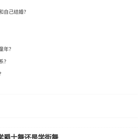
友和自己结婚？
童年？
系？
？
学爵士舞还是学街舞