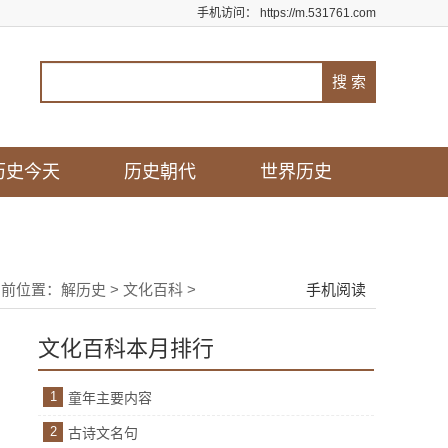
手机访问：
https://m.531761.com
历史今天
历史朝代
世界历史
当前位置：
解历史
>
文化百科
>
手机阅读
文化百科本月排行
1
童年主要内容
2
古诗文名句