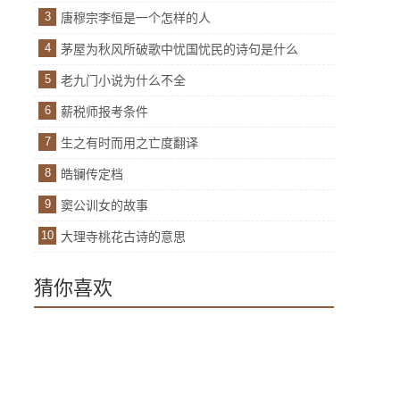
3
唐穆宗李恒是一个怎样的人
4
茅屋为秋风所破歌中忧国忧民的诗句是什么
5
老九门小说为什么不全
6
薪税师报考条件
7
生之有时而用之亡度翻译
8
皓镧传定档
9
窦公训女的故事
10
大理寺桃花古诗的意思
猜你喜欢