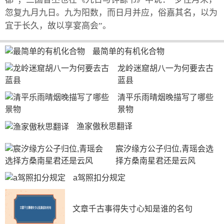
忽复九月九日。九为阳数，而日月并应，俗嘉其名，以为
宜于长久，故以享宴高会”。
最简单的有机化合物
龙岭迷窟胡八一为何要去古
蓝县
清平乐雨晴烟晚描写了哪些
景物
渔家傲秋思翻译
宸汐缘方公子归位,青瑶会选
择方桑南星君还是云风
a驾照扣分规定
文章千古事得失寸心知是谁的名句