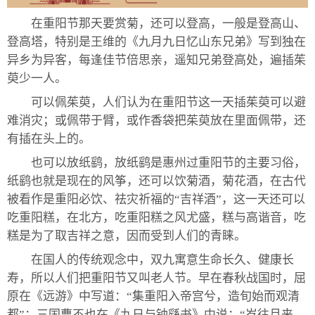
在重阳节那天要赏菊，还可以登高，一般是登高山、
登高塔，特别是王维的《九月九日忆山东兄弟》写到独在
异乡为异客，每逢佳节倍思亲，遥知兄弟登高处，遍插茱
萸少一人。
可以佩茱萸，人们认为在重阳节这一天插茱萸可以避
难消灾；或佩带于臂，或作香袋把茱萸放在里面佩带，还
有插在头上的。
也可以放纸鹞，放纸鹞是惠州过重阳节的主要习俗，
纸鹞也就是现在的风筝，还可以饮菊酒，菊花酒，在古代
被看作是重阳必饮、祛灾祈福的“吉祥酒”，这一天还可以
吃重阳糕，在北方，吃重阳糕之风尤盛，糕与高谐音，吃
糕是为了取吉祥之意，因而受到人们的青睐。
在国人的传统观念中，双九寓意生命长久、健康长
寿，所以人们把重阳节又叫老人节。早在春秋战国时，屈
原在《远游》中写道：“集重阳入帝宫兮，造旬始而观清
都”；三国曹丕也在《九日与钟繇书》中说：“岁往月来，