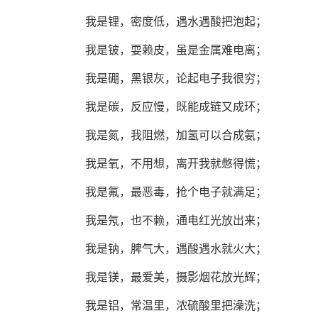
我是锂，密度低，遇水遇酸把泡起；
我是铍，耍赖皮，虽是金属难电离；
我是硼，黑银灰，论起电子我很穷；
我是碳，反应慢，既能成链又成环；
我是氮，我阻燃，加氢可以合成氨；
我是氧，不用想，离开我就憋得慌；
我是氟，最恶毒，抢个电子就满足；
我是氖，也不赖，通电红光放出来；
我是钠，脾气大，遇酸遇水就火大；
我是镁，最爱美，摄影烟花放光辉；
我是铝，常温里，浓硫酸里把澡洗；