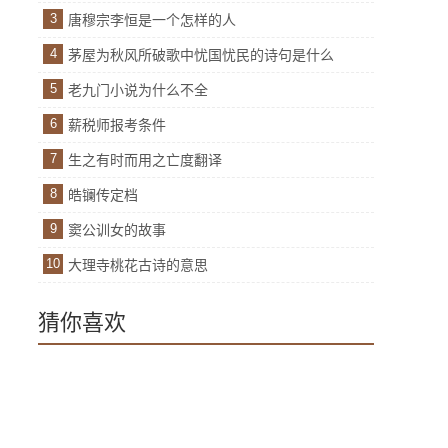
3
唐穆宗李恒是一个怎样的人
4
茅屋为秋风所破歌中忧国忧民的诗句是什么
5
老九门小说为什么不全
6
薪税师报考条件
7
生之有时而用之亡度翻译
8
皓镧传定档
9
窦公训女的故事
10
大理寺桃花古诗的意思
猜你喜欢