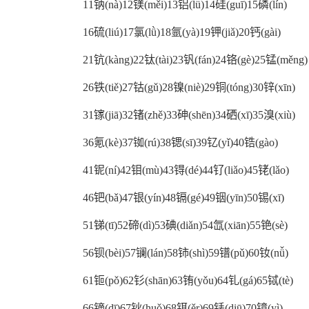
11钠(nà)12镁(měi)13铝(lǚ)14硅(guī)15磷(lín)
16硫(liú)17氯(lǜ)18氩(yà)19钾(jiǎ)20钙(gài)
21钪(kàng)22钛(tài)23钒(fán)24铬(gè)25锰(měng)
26铁(tiě)27钴(gǔ)28镍(niè)29铜(tóng)30锌(xīn)
31镓(jiā)32锗(zhě)33砷(shēn)34硒(xī)35溴(xiù)
36氪(kè)37铷(rú)38锶(sī)39钇(yǐ)40锆(gào)
41铌(ní)42钼(mù)43锝(dé)44钌(liǎo)45铑(lǎo)
46钯(bǎ)47银(yín)48镉(gé)49铟(yīn)50锡(xī)
51锑(tī)52碲(dì)53碘(diǎn)54氙(xiān)55铯(sè)
56钡(bèi)57镧(lán)58铈(shì)59镨(pǔ)60钕(nǚ)
61钷(pǒ)62钐(shān)63铕(yǒu)64钆(gá)65铽(tè)
66镝(dī)67钬(huǒ)68铒(ěr)69铥(diū)70镱(yì)