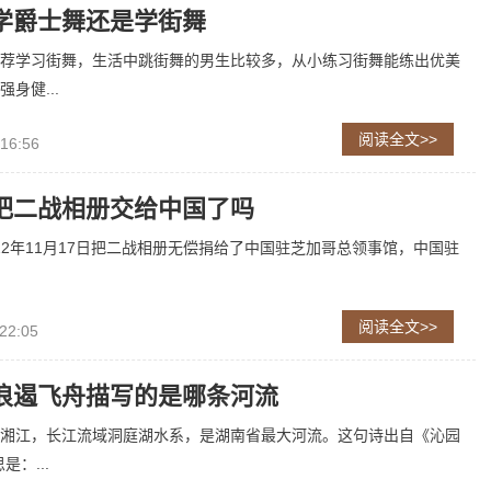
学爵士舞还是学街舞
荐学习街舞，生活中跳街舞的男生比较多，从小练习街舞能练出优美
身健...
阅读全文>>
 16:56
把二战相册交给中国了吗
022年11月17日把二战相册无偿捐给了中国驻芝加哥总领事馆，中国驻
阅读全文>>
22:05
浪遏飞舟描写的是哪条河流
湘江，长江流域洞庭湖水系，是湖南省最大河流。这句诗出自《沁园
是：...