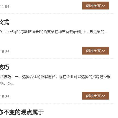
阅读全文>>
11:54
公式
ax=5ql^4/(384EI)(长l的简支梁在均布荷载q作用下，EI是梁的...
阅读全文>>
 15:36
技巧
试技巧：一、选择合适的招聘途径；现在企业可以选择的招聘途径很
、杂...
阅读全文>>
 15:36
亦不变的观点属于