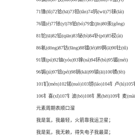
71镥(lǔ)72铪(hā)73钽(tǎn)74钨(wū)75铼(lái)
76锇(é)77铱(yī)78铂(bó)79金(jīn)80汞(gǒng)
81铊(tā)82铅(qiān)83铋(bì)84钋(pō)85砹(ài)
86氡(dōng)87钫(fāng)88镭(léi)89锕(ā)90钍(tǔ)
91镤(pú)92铀(yóu)93镎(ná)94钚(bù)95镅(méi)
96锔(jú)97锫(péi)98锎(kāi)99锿(āi)100镄(fèi)
101钔(mén)102锘(nuò)103铹(láo)104钅卢(lú)10
106钅喜(xǐ)107钅波(bō)108钅黑(hēi)109钅麦(mài
元素周期表顺口溜
我是氢，我最轻，火箭靠我运卫星；
我是氦，我无赖，得失电子我最菜；