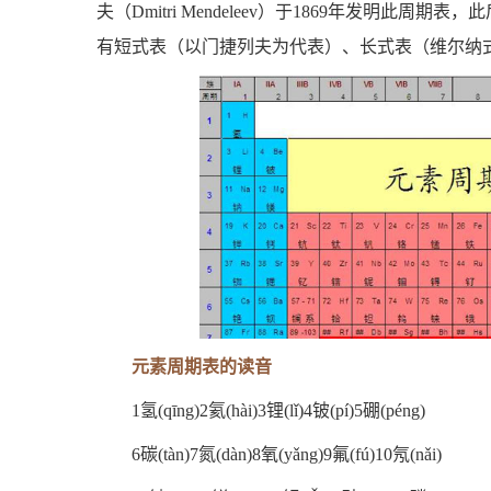
夫（Dmitri Mendeleev）于1869年发明此
有短式表（以门捷列夫为代表）、长式表（维尔纳
元素周期表的读音
1氢(qīng)2氦(hài)3锂(lǐ)4铍(pí)5硼(péng)
6碳(tàn)7氮(dàn)8氧(yǎng)9氟(fú)10氖(nǎi)