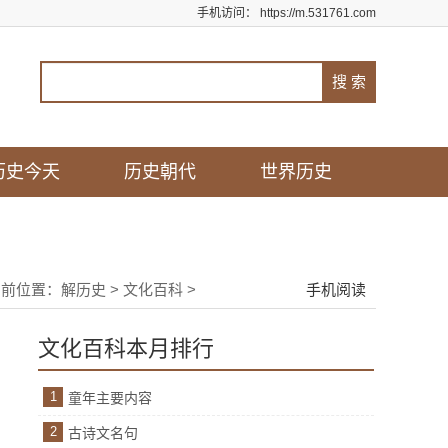
手机访问：
https://m.531761.com
历史今天
历史朝代
世界历史
当前位置：
解历史
>
文化百科
>
手机阅读
文化百科本月排行
1
童年主要内容
2
古诗文名句