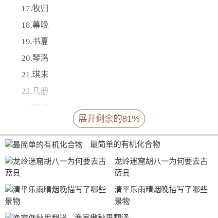
17.牧归
18.幕晚
19.书夏
20.琴洛
21.琪末
22.几册
23.梦彻
展开剩余的81%
24.城离
25.愚疾
最简单的有机化合物
26.傲仙
龙岭迷窟胡八一为何要去古
蓝县
27.冷色
清平乐雨晴烟晚描写了哪些
28.京墨
景物
29.余凉
渔家傲秋思翻译