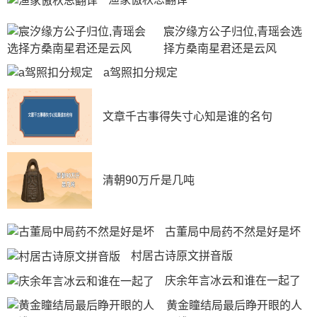
30.别妄
宸汐缘方公子归位,青瑶会选
31.衬腻
择方桑南星君还是云风
32.倾倒
a驾照扣分规定
33.柠绎
34.终赎
文章千古事得失寸心知是谁的名句
35.独居
36.驼铃
37.温晚
清朝90万斤是几吨
38.余愈
39.空度
古董局中局药不然是好是坏
40.垂发
村居古诗原文拼音版
41.殇影
庆余年言冰云和谁在一起了
42.莫咽
黄金瞳结局最后睁开眼的人