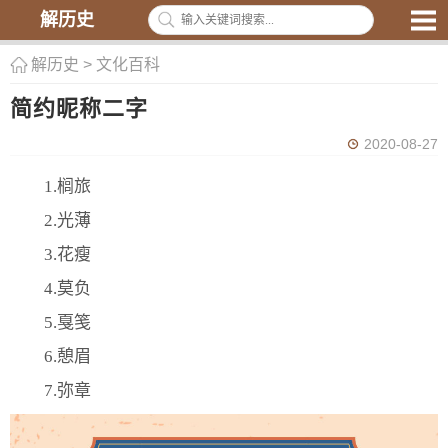
解历史
解历史
>
文化百科
简约昵称二字
2020-08-27
1.榈旅
2.光薄
3.花瘦
4.莫负
5.戛笺
6.憩眉
7.弥章