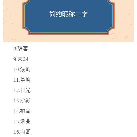
8.辞客
9.末烟
10.浅屿
​11.堇屿
12.日光
13.拂衫
14.袖骨
15.禾曲
16.冉卿