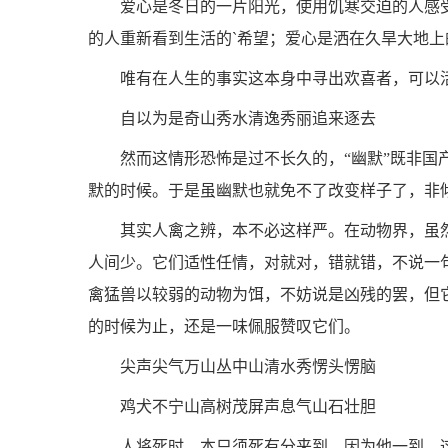
爱心是冬日的一片阳光，使用饥寒交迫的人感
的人重新看到生活的`希望；爱心是洒在久旱大地
唯有在人生的事实这本身中寻出欢喜者，可以
自以为是奇山秀水清逸秀丽追来逐去
然而这情形恐怖是过不长久的，“幽默”既非国
默的时候。于是虽幽默也就免不了改变样子了，非倾
其实人禽之辨，本不必这样严。在动物界，虽
人间少。它们适性任情，对就对，错就错，不说一
禽猛兽以较弱的动物为饵，不妨说是凶残的罢，但它
的时候为止，还是一味佩服赞叹它们。
尖声尖气万山丛中山清水秀愣头愣脑
鸡犬不宁山高树茂屏声息气山石壮胆
人将死时，本只须死有分来到。因为他一到，这