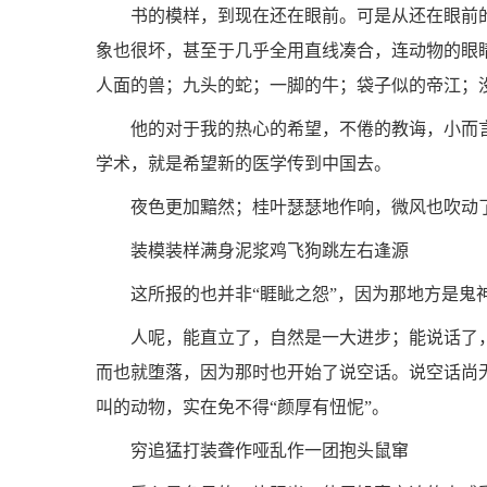
书的模样，到现在还在眼前。可是从还在眼前
象也很坏，甚至于几乎全用直线凑合，连动物的眼
人面的兽；九头的蛇；一脚的牛；袋子似的帝江；没
他的对于我的热心的希望，不倦的教诲，小而
学术，就是希望新的医学传到中国去。
夜色更加黯然；桂叶瑟瑟地作响，微风也吹动
装模装样满身泥浆鸡飞狗跳左右逢源
这所报的也并非“睚眦之怨”，因为那地方是
人呢，能直立了，自然是一大进步；能说话了
而也就堕落，因为那时也开始了说空话。说空话尚
叫的动物，实在免不得“颜厚有忸怩”。
穷追猛打装聋作哑乱作一团抱头鼠窜