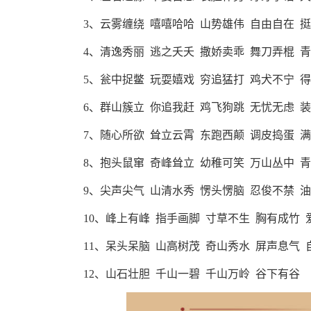
3、云雾缠绕 嘻嘻哈哈 山势雄伟 自由自在 
4、清逸秀丽 逃之夭夭 撒娇卖乖 舞刀弄棍 
5、瓮中捉鳖 玩耍嬉戏 穷追猛打 鸡犬不宁 
6、群山簇立 你追我赶 鸡飞狗跳 无忧无虑 
7、随心所欲 耸立云霄 东跑西颠 调皮捣蛋 
8、抱头鼠窜 奇峰耸立 幼稚可笑 万山丛中 
9、尖声尖气 山清水秀 愣头愣脑 忍俊不禁 
10、峰上有峰 指手画脚 寸草不生 胸有成竹
11、呆头呆脑 山高树茂 奇山秀水 屏声息气
12、山石壮胆 千山一碧 千山万岭 谷下有谷