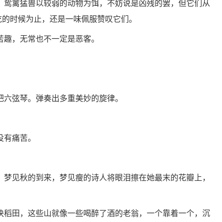
；鸷禽猛兽以较弱的动物为饵，不妨说是凶残的罢，但它们从
被吃的时候为止，还是一味佩服赞叹它们。
苦趣，无常也不一定是恶客。
把六弦琴。弹奏出多重美妙的旋律。
没有痛苦。
，梦见秋的到来，梦见瘦的诗人将眼泪擦在她最末的花瓣上，
块稻田，这些山就像一些喝醉了酒的老翁，一个靠着一个，沉