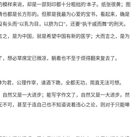
的模样来说，却是一部刻印都十分粗拙的'本子。纸张很黄；图
睛也都是长方形的。但那是我最为心爱的宝书，看起来，确是
有头而“以乳为目，以脐为口”，还要“执干戚而舞”的刑天。
言之，是为中国，就是希望中国有新的医学；大而言之，是为
了，想必草席定已微凉，躺着也不至于烦得翻来复去了。
鬼神为君，公理作宰，请酒下跪，全都无功，简直无法可想。
，自然又是一大进步；能写字作文了，自然又是一大进步。然
无不可，甚至于连自己也不知道说着违心之论，则对于只能嗥