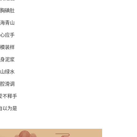
挺胸碘肚
青海青山
得心应手
装模装样
满身泥浆
青山绿水
油腔滑调
 爱不释手
 自以为是