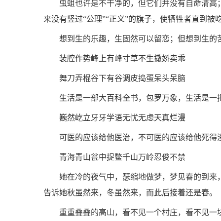
虫蛆也许是不干净的，但它们并没有自命清高
来没有竖过“公理”“正义”的旗子，使牺牲者直到
想到生的乐趣，生固然可以留恋；但想到生的
装腔作势峰上有峰寸草不生撒娇卖乖
舞刀弄棍谷下有谷调皮捣蛋呆头呆脑
生活是一部大百科全书，包罗万象，生活是一
巍然屹立牙牙学语无忧无虑天真烂漫
可医的应该给他医治，不可医的应该给他死得
青海青山瓮中捉鳖千山万岭忍俊不禁
她在冷的夜气中，瑟缩地做梦，梦见春的到来
告诉她秋虽然来，冬虽然来，而此后接着还是春。
重重叠叠的高山，看不见一个村庄，看不见一