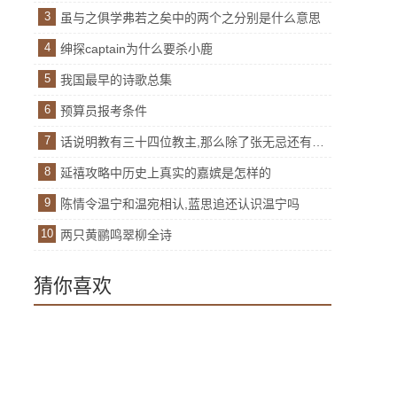
3
虽与之俱学弗若之矣中的两个之分别是什么意思
4
绅探captain为什么要杀小鹿
5
我国最早的诗歌总集
6
预算员报考条件
7
话说明教有三十四位教主,那么除了张无忌还有谁呢
8
延禧攻略中历史上真实的嘉嫔是怎样的
9
陈情令温宁和温宛相认,蓝思追还认识温宁吗
10
两只黄鹂鸣翠柳全诗
猜你喜欢