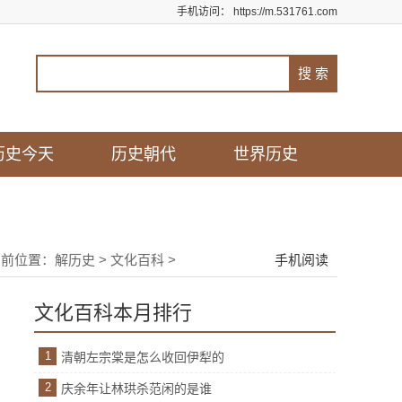
手机访问：
https://m.531761.com
历史今天
历史朝代
世界历史
当前位置：
解历史
>
文化百科
>
手机阅读
文化百科本月排行
1
清朝左宗棠是怎么收回伊犁的
2
庆余年让林珙杀范闲的是谁