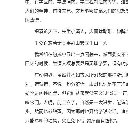
中，有学医的，学法律的，学工程制造的等等，这
人们的精神，首推文艺。文艺能够提高人们的思想
国热情。
把酒论天下，先生小酒人，大圜犹酩酊，微醉
千姿百态若无其事群山簇立千山一碧
我常想在纷扰中寻出一点闲静来，然而委实不
回忆的时候，生涯大概总要算是无聊了罢，但有时
在动物界，虽然并不如古人所幻想的那样舒适
对，错就错，不说一句分辩话。虫蛆也许是不干净
妨说是凶残的罢，但它们从来就没有竖过“公理”“
叹它们。人呢，能直立了，自然是一大进步；能说
步。然而也就堕落，因为那时也开始了说空话。说
只能嗥叫的动物，实在免不得“颜厚而有忸怩”。