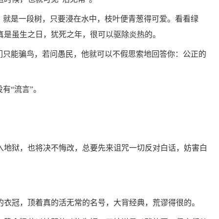
的：就是一段树，只要浸在水中，枝叶便青葱得可爱。看看绿
真是虽生之日，犹死之年，很可以驱除炎热的。
”们只能骗鸟，若问愚民，他就可以不假思索地回答你：公正的
有“流言”。
入地狱，也将决不悔改，总要先来诅咒一切反对白话，妨害白
的衣冠，顶着真的活无常的名号，大背经典，荒谬得很的。