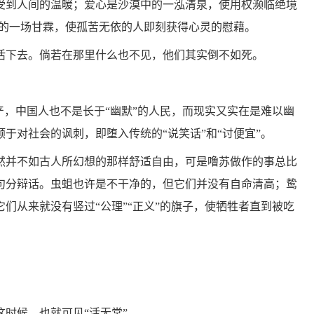
受到人间的温暖；爱心是沙漠中的一泓清泉，使用权濒临绝境
上的一场甘霖，使孤苦无依的人即刻获得心灵的慰藉。
活下去。倘若在那里什么也不见，他们其实倒不如死。
产，中国人也不是长于“幽默”的人民，而现实又实在是难以幽
于对社会的讽刺，即堕入传统的“说笑话”和“讨便宜”。
然并不如古人所幻想的那样舒适自由，可是噜苏做作的事总比
句分辩话。虫蛆也许是不干净的，但它们并没有自命清高；鸷
们从来就没有竖过“公理”“正义”的旗子，使牺牲者直到被吃
时候，也就可见“活无常”。