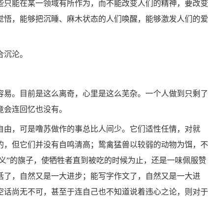
些只能在某一领域有所作为，而不能改变人们的精神，要改变
觉悟，能够把沉睡、麻木状态的人们唤醒，能够激发人们的爱
合沉沦。
容易。目前是这么离奇，心里是这么芜杂。一个人做到只剩了
竟会连回忆也没有。
自由，可是噜苏做作的事总比人间少。它们适性任情，对就
的，但它们并没有自鸣清高；鸷禽猛兽以较弱的动物为饵，不
正义”的旗子，使牺牲者直到被吃的时候为止，还是一味佩服赞
话了，自然又是一大进步；能写字作文了，自然又是一大进
空话尚无不可，甚至于连自己也不知道说着违心之论，则对于