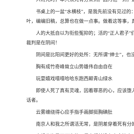
书桌上的一盆“水横枝”，是我先前没有见过
叶，编编旧稿，总算也在做一点事。做着这等事，
人的大抵自以为衔些冤抑的；活的“正人君子
裁判是在阴间！
阴间是比阳间更好的处所：无所谓“绅士”，也没
胸有成竹奇峰耸立山势雄伟自由自在
玩耍嬉戏嘻嘻哈哈东跑西颠青山绿水
即使人死了真有灵魂，因着罪恶的心，应该堕
话者。
云雾缠绕得心应手指手画脚挺胸碘肚
南京人和我之所谓活无常，是阴差穿着死有分