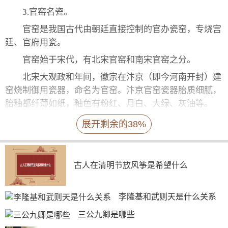
3.官窑名瓷。
官窑是我国古代由朝廷直接控制的官办瓷窑，专烧宫
廷、官府用瓷。
官窑始于宋代，有北宋官窑和南宋官窑之分。
北宋大观政和年间，徽宗在汴京（即今河南开封）建
窑烧制御用瓷器，命名为官窑。汴京官窑瓷器胎质细腻，
胎釉都纤薄如纸，釉色有粉红、月白、大绿、灰油等。
器形有鼎炉、葱管、空足、冲耳、乳炉、贯耳、壶
展开剩余的38%
环、耳壶、尊等及一些仿古铜器。不久，由于金兵入侵，
汴京被破，官窑也随之终结。
4.哥窑名瓷。
古人在清明节放风筝是希望什么
传说南宋浙江处州有两兄弟，同在龙泉各设一窑，哥
哥所烧窑称为哥窑，弟弟的称为弟窑。
李隆基和武则天是什么关系
哥窑瓷器以器表的纹片而著名，胎质细薄，色呈紫
三公九卿是哪些
黑、深灰、土黄等色，釉色以青为主，浓淡不一，也有淡