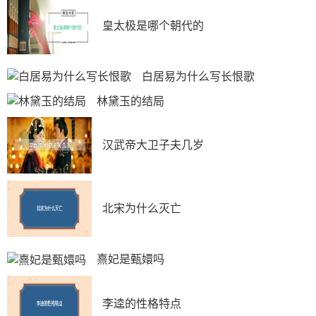
紫、米黄、紫口铁足等，釉为汝浊釉，色调淡雅，开大小
皇太极是哪个朝代的
纹片，像裂痕或鱼子纹，号称“百圾碎”。
哥窑传世制品皆简练古朴，制作精良，纹样奇特，风
格自然生趣，工艺上的缺陷通过窑工的独特创造而成一种
白居易为什么写长恨歌
自然天趣之美。
林黛玉的结局
5.均窑名瓷。
宋代均窑始于唐，兴盛于北宋，地处河南禹县古均台
汉武帝大卫子夫几岁
和神镇一带，宋时称均州，故名“均窑”，亦名“钧窑”或
“钧州窑”。
均窑烧造的瓷器品种较多，以钧瓷最为有名。
北宋为什么灭亡
均瓷胎质细腻坚硬，较为沉重，呈灰白、灰黑、灰
黄、灰褐等色，其釉分两种，基本釉色是各种浓淡不一的
熹妃是甄嬛吗
蓝色乳光釉，其它还有玫瑰紫、海棠红、茄色紫、梅子
青、深紫、米色、天蓝、胭脂红、朱砂红、葱翠青，以及
窑变的各种颜色，各色错综相间，绚烂多彩，气韵非凡。
李逵的性格特点