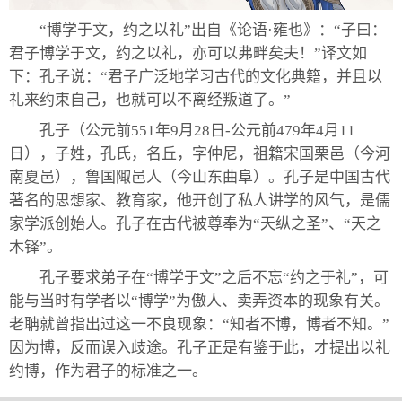
“博学于文，约之以礼”出自《论语·雍也》：“子曰：
君子博学于文，约之以礼，亦可以弗畔矣夫！”译文如
下：孔子说：“君子广泛地学习古代的文化典籍，并且以
礼来约束自己，也就可以不离经叛道了。”
孔子（公元前551年9月28日-公元前479年4月11
日），子姓，孔氏，名丘，字仲尼，祖籍宋国栗邑（今河
南夏邑），鲁国陬邑人（今山东曲阜）。孔子是中国古代
著名的思想家、教育家，他开创了私人讲学的风气，是儒
家学派创始人。孔子在古代被尊奉为“天纵之圣”、“天之
木铎”。
孔子要求弟子在“博学于文”之后不忘“约之于礼”，可
能与当时有学者以“博学”为傲人、卖弄资本的现象有关。
老聃就曾指出过这一不良现象：“知者不博，博者不知。”
因为博，反而误入歧途。孔子正是有鉴于此，才提出以礼
约博，作为君子的标准之一。