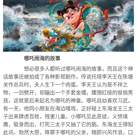
哪吒闹海的故事
想必很多人都听过哪吒闹海的故事，而且这个神
话故事还被拍成了各种影视剧作，传说托塔李天王在陈塘
关作总兵时，夫人生下一个肉蛋。李天王认为是不祥之
物，一剑劈开，却蹦出一个手套金镯，腰围红绫的俊俏男
孩，这就是后来起名为哪吒的神童。哪吒自幼喜欢习武，
有一天，他同小朋友在海边嘻戏，正好碰上东海龙王三太
子出来肆虏百姓，残害儿童。小哪吒见此恶徒，义愤填
膺，铤身而出，打死三太子又抽了它的筋。东海龙王得知
此讯、勃然大怒，降罪于哪吒的父亲，随即兴风作浪，口