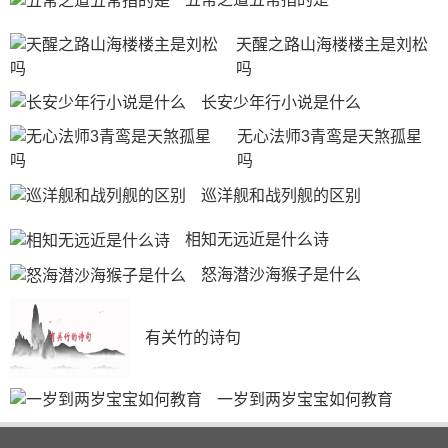
畏强权精神，备受人们喜爱。故事中因妖龙作祟，残害百
天醒之路山海楼楼主是刘松
姓，引出哪吒大闹龙宫水府。由于此篇故事脍炙人口，几
吗
经改编造就了一批动画影视作品。其中上海美术电影制片
厂，在上世纪七十年代末创作的《哪吒闹海》，被誉为
长安少年行小说是什么
“色彩鲜艳、风格雅致、想像丰富”的作品，深受国内外好
无心法师3青鸾是天煞孤星
评。
吗
巡洋舰和战列舰的区别
相知无远近是什么诗
怒海潜沙海猴子是什么
有关竹的诗句
一岁到两岁宝宝如何教育