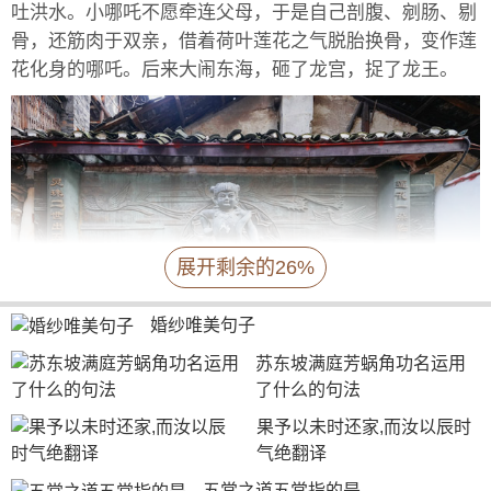
吐洪水。小哪吒不愿牵连父母，于是自己剖腹、剜肠、剔
骨，还筋肉于双亲，借着荷叶莲花之气脱胎换骨，变作莲
花化身的哪吒。后来大闹东海，砸了龙宫，捉了龙王。
展开剩余的26%
婚纱唯美句子
苏东坡满庭芳蜗角功名运用
了什么的句法
果予以未时还家,而汝以辰时
哪吒闹海、伏龙的传说主要取自于明代神魔小说
气绝翻译
《封神演义》、《西游记》和《三教搜神大全》等古籍记
载中的神话故事。因其主角人物——哪吒的天真烂漫与不
五常之道五常指的是