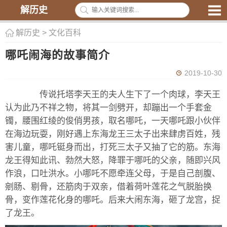
解历史
解历史
>
文化百科
哪吒闹海的故事简介
2019-10-30
传说托塔李天王的夫人生下了一个肉球，李天王
认为此乃不祥之物，将其一剑劈开，却蹦出一个手套金
镯，腰围红绫的俊俏男孩，取名哪吒，一天哪吒跟小伙伴
在海边玩耍，刚好遇上东海龙王三太子出来肆虏百姓，残
害儿童，哪吒铤身而出，打死三太子又抽了它的筋。东海
龙王得知此讯、勃然大怒，降罪于哪吒的父亲，随即兴风
作浪，口吐洪水。小哪吒不愿牵连父母，于是自己剖腹、
剜肠、剔骨，还筋肉于双亲，借着荷叶莲花之气脱胎换
骨，变作莲花化身的哪吒。后来大闹东海，砸了龙宫，捉
了龙王。