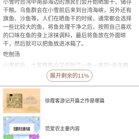
小雪时台湾中南部海边的渔民们会开始晒鱼干、储存
干粮。乌鱼群会在小雪前后来到台湾海峡，另外还有
旗鱼、沙鱼等。人们在晒鱼干的时候，通常都会选择
一些比较大的鱼，将鱼处理干净之后，按照自己喜欢
的口味在鱼的身上涂抹调料，最后将鱼放在外面晾
干，然后就可以把鱼放进冰箱了。
吃刨汤
小雪前后，土家族群众又开始了一年一度的“杀年猪，
迎新年”民俗活动，给寒冷的冬天增添了热烈的气氛。
展开剩余的11%
吃“刨汤”，是土家族的风俗习惯，在“杀年猪，迎新年”
民俗活动中，用热气尚存的上等新鲜猪肉，精心烹饪
而成的美食称为“刨汤”。刨汤是一种土家族特有的美
徐霞客游记开篇之作是哪篇
食，很多人会觉得这就是吃活肉，非常不习惯这样的
食物，这可能是因为每个人的生活习惯不同吧。
范爱农主要内容