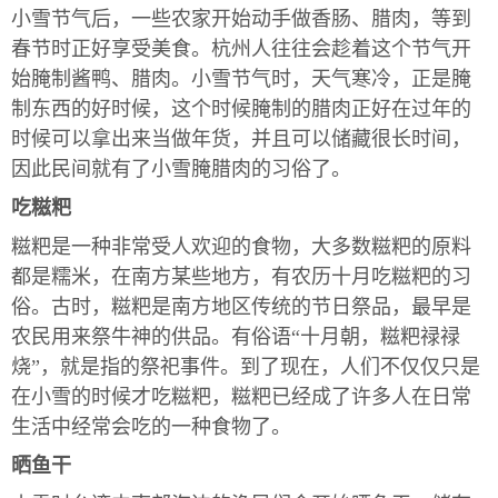
小雪节气后，一些农家开始动手做香肠、腊肉，等到
春节时正好享受美食。杭州人往往会趁着这个节气开
始腌制酱鸭、腊肉。小雪节气时，天气寒冷，正是腌
制东西的好时候，这个时候腌制的腊肉正好在过年的
时候可以拿出来当做年货，并且可以储藏很长时间，
因此民间就有了小雪腌腊肉的习俗了。
吃糍粑
糍粑是一种非常受人欢迎的食物，大多数糍粑的原料
都是糯米，在南方某些地方，有农历十月吃糍粑的习
俗。古时，糍粑是南方地区传统的节日祭品，最早是
农民用来祭牛神的供品。有俗语“十月朝，糍粑禄禄
烧”，就是指的祭祀事件。到了现在，人们不仅仅只是
在小雪的时候才吃糍粑，糍粑已经成了许多人在日常
生活中经常会吃的一种食物了。
晒鱼干