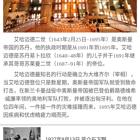
艾哈迈德二世（1643年2月25日–1695年）是奥斯曼
帝国的苏丹，他的执政时期是从1691年到1695年。艾哈
迈德是苏丹易卜拉欣（1640–48年）的儿子并于1691年继
承其哥哥苏莱曼二世（1687–91年）的帝位。
艾哈迈德最知名的行动是确立为大维齐尔（宰相），
当艾哈迈德登位只是数星期，奥斯曼帝国军队就受到致命
打击，在斯兰卡曼战役中奥斯曼帝国被巴登伯爵路德维希
·威廉率领的奥地利军队打败，并被逐出匈牙利。在他在
位四年间，一件接一件的灾难接踵而来，1695年艾哈迈德
因疾病和忧虑精疲力竭而死。
1927年8月13日 蒋介石下野