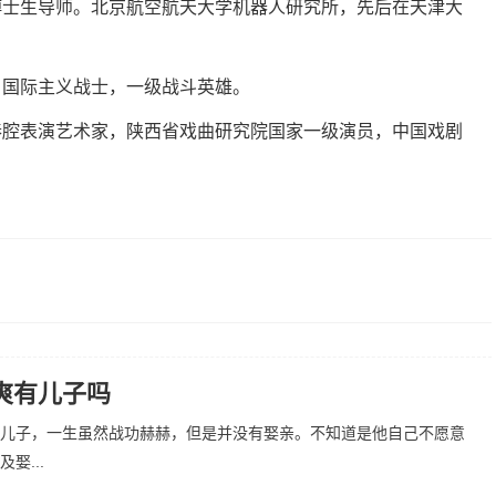
授、博士生导师。北京航空航天大学机器人研究所，先后在天津大
。著名国际主义战士，一级战斗英雄。
著名秦腔表演艺术家，陕西省戏曲研究院国家一级演员，中国戏剧
爽有儿子吗
儿子，一生虽然战功赫赫，但是并没有娶亲。不知道是他自己不愿意
娶...