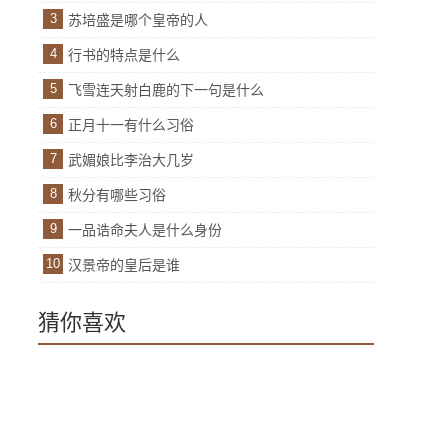
3
苏培盛是哪个皇帝的人
4
行书的特点是什么
5
飞雪连天射白鹿的下一句是什么
6
正月十一有什么习俗
7
武媚娘比李治大几岁
8
秋分有哪些习俗
9
一品诰命夫人是什么身份
10
汉景帝的皇后是谁
猜你喜欢