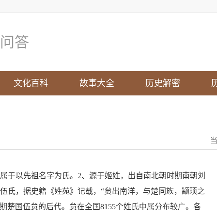
问答
文化百科
故事大全
历史解密
，属于以先祖名字为氏。2、源于姬姓，出自南北朝时期南朝刘
自伍氏，据史籍《姓苑》记载，“贠出南洋，与楚同族，颛顼之
期楚国伍贠的后代。贠在全国8155个姓氏中属分布较广。各