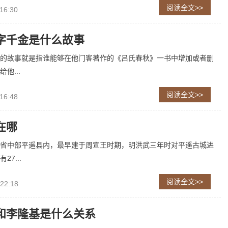
阅读全文>>
16:30
字千金是什么故事
的故事就是指谁能够在他门客著作的《吕氏春秋》一书中增加或者删
他...
阅读全文>>
16:48
在哪
省中部平遥县内，最早建于周宣王时期，明洪武三年时对平遥古城进
7...
阅读全文>>
 22:18
和李隆基是什么关系