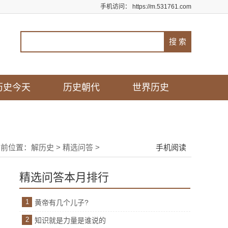
手机访问：
https://m.531761.com
历史今天
历史朝代
世界历史
当前位置：
解历史
>
精选问答
>
手机阅读
精选问答本月排行
1
黄帝有几个儿子?
2
知识就是力量是谁说的