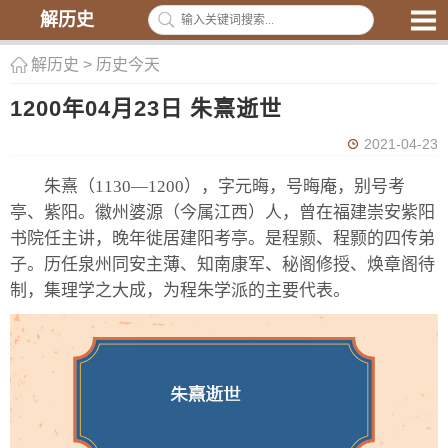
解历史
解历史
>
历史今天
1200年04月23日 朱熹逝世
2021-04-23
朱熹（1130—1200），字元晦，号晦庵，别号考
亭、紫阳。徽州婆源（今属江西）人，曾在福建崇安紫阳
书院任主讲，晚年徙居建阳考亭。是程颢、程颢的四传弟
子。历任泉州同安主薄、知南康军、秘阁修授、焕章阁待
制，集理学之大成，为程朱学派的主要代表。