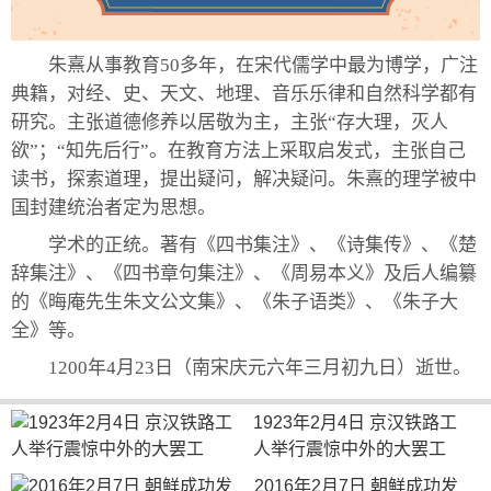
朱熹从事教育50多年，在宋代儒学中最为博学，广注
典籍，对经、史、天文、地理、音乐乐律和自然科学都有
研究。主张道德修养以居敬为主，主张“存大理，灭人
欲”；“知先后行”。在教育方法上采取启发式，主张自己
读书，探索道理，提出疑问，解决疑问。朱熹的理学被中
国封建统治者定为思想。
学术的正统。著有《四书集注》、《诗集传》、《楚
辞集注》、《四书章句集注》、《周易本义》及后人编纂
的《晦庵先生朱文公文集》、《朱子语类》、《朱子大
全》等。
1200年4月23日（南宋庆元六年三月初九日）逝世。
1923年2月4日 京汉铁路工
人举行震惊中外的大罢工
2016年2月7日 朝鲜成功发