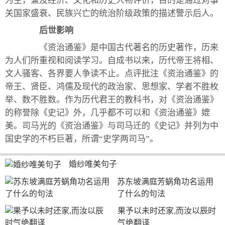
为主，兼及经济、文化和历史人物评价，目的是通过对事
关国家盛衰、民族兴亡的统治阶级政策的描述警示后人。
后世影响
《资治通鉴》是中国古代著名的历史著作，历来
为人们所重视和阅读学习。自成书以来，历代帝王将相、
文人骚客、各界要人争读不止。点评批注《资治通鉴》的
帝王、贤臣、鸿儒及现代的政治家、思想家、学者不胜枚
举、数不胜数。作为历代君王的教科书，对《资治通鉴》
的称誉除《史记》外，几乎都不可以和《资治通鉴》媲
美。司马光的《资治通鉴》与司马迁的《史记》并列为中
国史学的不朽巨著，所谓“史学两司马”。
婚纱唯美句子
苏东坡满庭芳蜗角功名运用
了什么的句法
果予以未时还家,而汝以辰时
气绝翻译