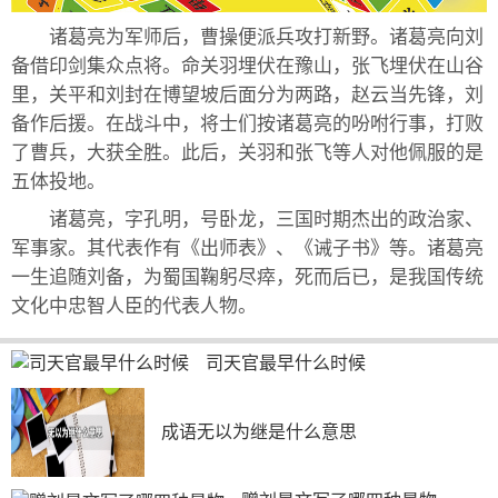
诸葛亮为军师后，曹操便派兵攻打新野。诸葛亮向刘
备借印剑集众点将。命关羽埋伏在豫山，张飞埋伏在山谷
里，关平和刘封在博望坡后面分为两路，赵云当先锋，刘
备作后援。在战斗中，将士们按诸葛亮的吩咐行事，打败
了曹兵，大获全胜。此后，关羽和张飞等人对他佩服的是
五体投地。
诸葛亮，字孔明，号卧龙，三国时期杰出的政治家、
军事家。其代表作有《出师表》、《诫子书》等。诸葛亮
一生追随刘备，为蜀国鞠躬尽瘁，死而后已，是我国传统
文化中忠智人臣的代表人物。
司天官最早什么时候
成语无以为继是什么意思