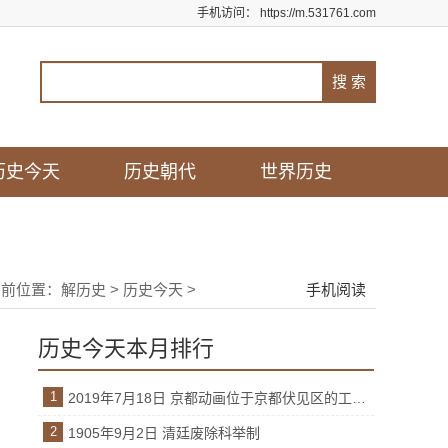
手机访问：
https://m.531761.com
历史今天
历史朝代
世界历史
当前位置：
解历史
>
历史今天
>
手机阅读
历史今天本月排行
1
2019年7月18日 京都动画位于京都伏见区的工作室遭遇火灾
2
1905年9月2日 清廷废除科举制