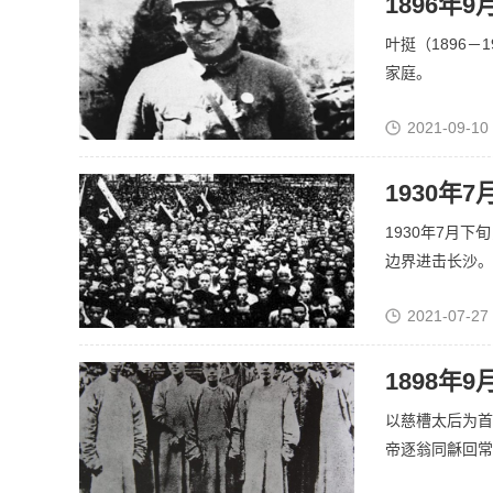
1896年9
叶挺（1896－
家庭。
2021-09-10
1930年
1930年7月
边界进击长沙。.
2021-07-27
1898年
以慈槽太后为首
帝逐翁同龢回常熟