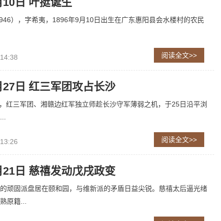
月10日 叶挺诞生
1946），字希夷，1896年9月10日出生在广东惠阳县会水楼村的农民
阅读全文>>
 14:38
7月27日 红三军团攻占长沙
下旬，红三军团、湘赣边红军独立师趁长沙守军薄弱之机，于25日沿平浏
..
阅读全文>>
 13:26
9月21日 慈禧发动戊戌政变
的顽固派盘居在颐和园，与维新派的矛盾日益尖锐。慈禧太后逼光绪
原籍...