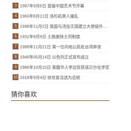
3
1987年9月5日 首届中国艺术节开幕
4
1965年8月11日 洛杉矶黑人骚乱
5
1998年11月2日 我国与汤加王国建立大使级外交关系
6
1931年8月9日 土族废除土司制度
7
1988年11月21日 第一位内地公民赴台湾奔丧
8
1948年05月14日 以色列正式宣布成立
9
1986年10月15日 美籍华人李远哲获诺贝尔化学奖
10
1918年9月4日 徐世昌当选为总统
猜你喜欢