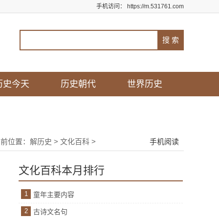
手机访问：
https://m.531761.com
历史今天
历史朝代
世界历史
当前位置：
解历史
>
文化百科
>
手机阅读
文化百科本月排行
1
童年主要内容
2
古诗文名句