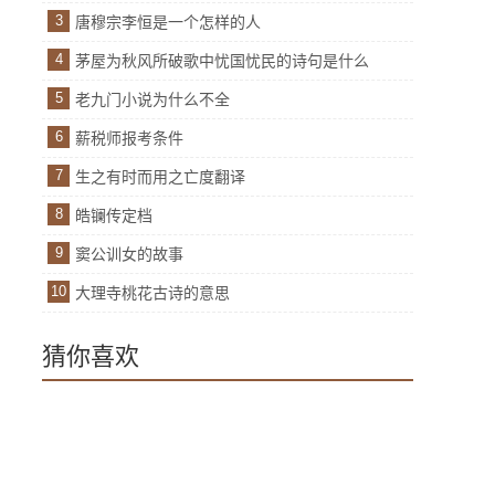
3
唐穆宗李恒是一个怎样的人
4
茅屋为秋风所破歌中忧国忧民的诗句是什么
5
老九门小说为什么不全
6
薪税师报考条件
7
生之有时而用之亡度翻译
8
皓镧传定档
9
窦公训女的故事
10
大理寺桃花古诗的意思
猜你喜欢