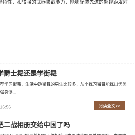
降特性，和较强的武器装载能力，能够配装先进的超视距发射
学爵士舞还是学街舞
荐学习街舞，生活中跳街舞的男生比较多，从小练习街舞能练出优美
身健...
阅读全文>>
 16:56
把二战相册交给中国了吗