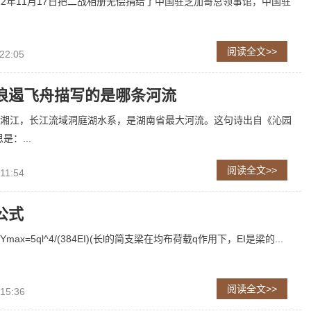
022年11月17日把二战相册无偿捐给了中国驻芝加哥总领事馆，中国驻
阅读全文>>
22:05
浪遏飞舟描写的是哪条河流
湘江，长江流域洞庭湖水系，是湖南省最大河流。这句诗出自《沁园
是：...
阅读全文>>
11:54
公式
ax=5ql^4/(384EI)(长l的简支梁在均布荷载q作用下，EI是梁的...
阅读全文>>
 15:36